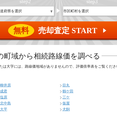
step
2
step
3
無料
売却査定 START
▲
の
町域から相続路線価を調べる
たは大字には、路線価地域がありませんので、評価倍率表をご覧くださ
柳井原
目丸
成君
鶴ケ田
塩原
三ケ
北中島
仮屋
大平
犬飼