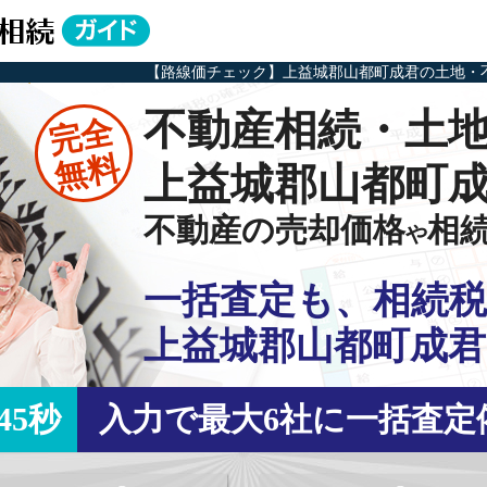
【路線価チェック】上益城郡山都町成君の土地・
不動産相続・土
完全
無料
上益城郡山都町
不動産の売却価格
相
や
一括査定も、相続税
上益城郡山都町成君
45秒
入力で最大6社に一括査定