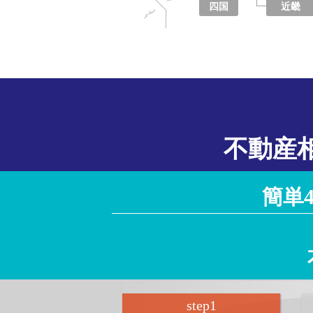
四国
近畿
徳島県
香川県
愛媛県
高知県
大阪府
京都府
兵庫県
奈良県
滋賀県
和歌山県
不動産
簡単
step
1