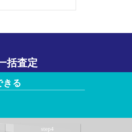
一括査定
できる
！
step
4