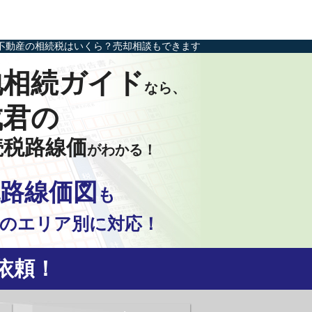
不動産の相続税はいくら？売却相談もできます
地相続ガイド
なら、
成君の
続税路線価
がわかる！
路線価図
も
の
エリア別に対応！
依頼！