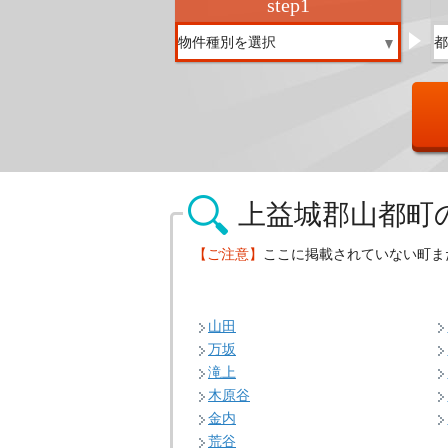
step
1
上益城郡山都町
【ご注意】
ここに掲載されていない町ま
山田
万坂
滝上
木原谷
金内
荒谷