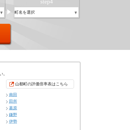
step
4
い。
山都町の評価倍率表はこちら
南田
田所
葛原
鎌野
伊勢