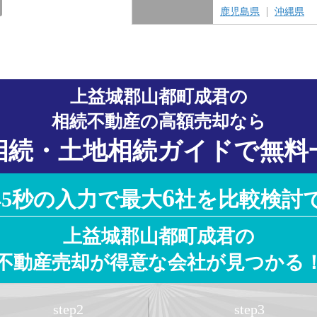
愛知県
岐阜県
三重県
静岡県
鹿児島県
沖縄県
上益城郡山都町成君の
相続不動産の高額売却なら
相続・土地相続ガイドで無料
6
45秒の入力で最大
社を比較検討
上益城郡山都町成君の
不動産売却が得意な会社が見つかる
step
2
step
3