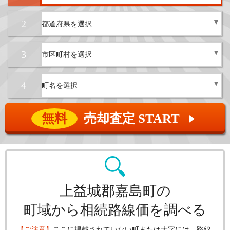
2
3
4
無料
売却査定 START
▲
上益城郡嘉島町の
町域から相続路線価を調べる
【ご注意】
ここに掲載されていない町または大字には、路線