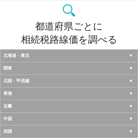
都道府県ごとに
相続税路線価を調べる
北海道・東北
北海道
関東
青森県
東京都
北陸・甲信越
岩手県
神奈川県
山梨県
東海
宮城県
千葉県
長野県
愛知県
近畿
秋田県
埼玉県
新潟県
岐阜県
大阪府
中国
山形県
茨城県
富山県
三重県
京都府
鳥取県
四国