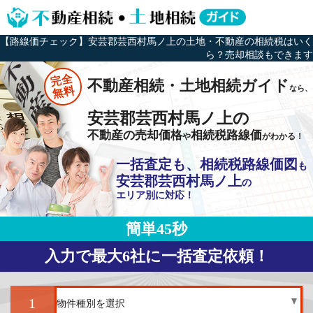
【路線価チェック】安芸郡芸西村馬ノ上の土地・不動産の相続税はいく
ら？売却相談もできます
完全
不動産相続・土地相続ガイド
なら、
無料
安芸郡芸西村馬ノ上の
不動産の売却価格
相続税路線価
や
がわかる！
一括査定も、相続税路線価図
も
安芸郡芸西村馬ノ上
の
エリア別に対応！
簡単45秒
入力で最大6社に一括査定依頼！
1