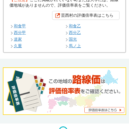
価地域がありませんので、評価倍率表をご覧ください。
芸西村の評価倍率表はこちら
和食甲
和食乙
西分甲
西分乙
道家
国光
久重
馬ノ上