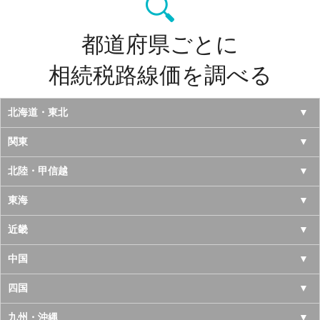
都道府県ごとに
相続税路線価を調べる
北海道・東北
北海道
関東
青森県
東京都
北陸・甲信越
岩手県
神奈川県
山梨県
東海
宮城県
千葉県
長野県
愛知県
近畿
秋田県
埼玉県
新潟県
岐阜県
大阪府
中国
山形県
茨城県
富山県
三重県
京都府
鳥取県
四国
福島県
栃木県
石川県
静岡県
兵庫県
島根県
徳島県
九州・沖縄