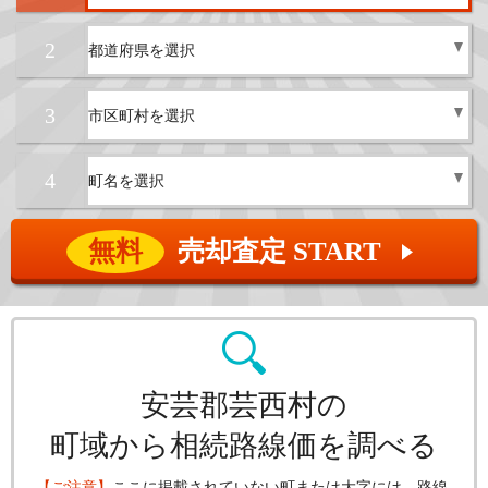
2
3
4
無料
売却査定 START
▲
安芸郡芸西村の
町域から相続路線価を調べる
【ご注意】
ここに掲載されていない町または大字には、路線