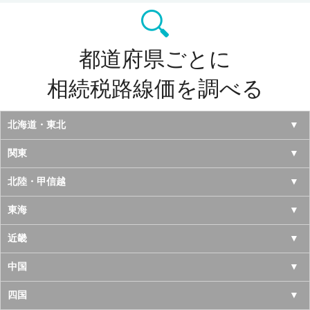
都道府県ごとに
相続税路線価を調べる
北海道・東北
北海道
関東
青森県
東京都
北陸・甲信越
岩手県
神奈川県
山梨県
東海
宮城県
千葉県
長野県
愛知県
近畿
秋田県
埼玉県
新潟県
岐阜県
大阪府
中国
山形県
茨城県
富山県
三重県
京都府
鳥取県
四国