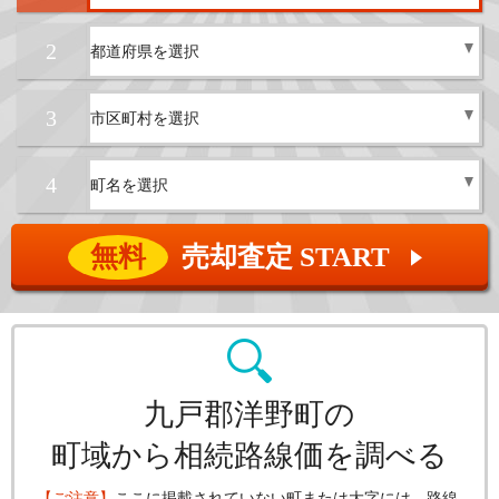
2
3
4
無料
売却査定 START
▲
九戸郡洋野町の
町域から相続路線価を調べる
【ご注意】
ここに掲載されていない町または大字には、路線