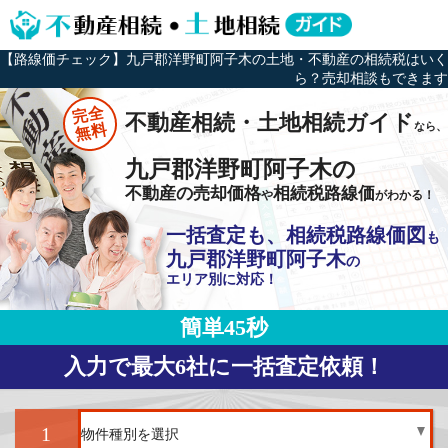
【路線価チェック】九戸郡洋野町阿子木の土地・不動産の相続税はいく
ら？売却相談もできます
完全
不動産相続・土地相続ガイド
なら、
無料
九戸郡洋野町阿子木の
不動産の売却価格
相続税路線価
や
がわかる！
一括査定も、相続税路線価図
も
九戸郡洋野町阿子木
の
エリア別に対応！
簡単45秒
入力で最大6社に一括査定依頼！
1