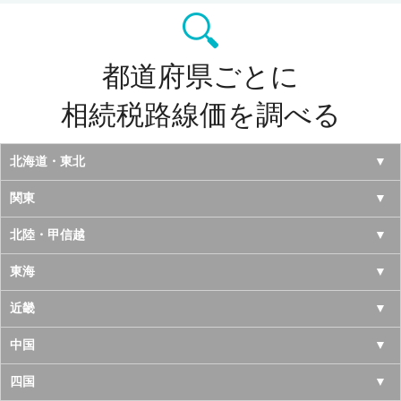
都道府県ごとに
相続税路線価を調べる
北海道・東北
北海道
関東
青森県
東京都
北陸・甲信越
岩手県
神奈川県
山梨県
東海
宮城県
千葉県
長野県
愛知県
近畿
秋田県
埼玉県
新潟県
岐阜県
大阪府
中国
山形県
茨城県
富山県
三重県
京都府
鳥取県
四国