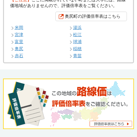
価地域がありませんので、評価倍率表をご覧ください。
奥尻町の評価倍率表はこちら
米岡
湯浜
宮津
松江
富里
球浦
奥尻
稲穂
赤石
青苗