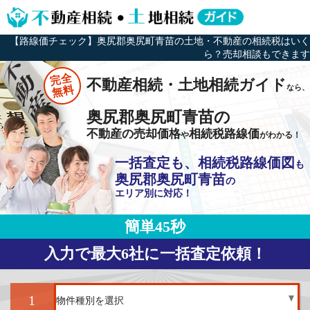
【路線価チェック】奥尻郡奥尻町青苗の土地・不動産の相続税はいく
ら？売却相談もできます
完全
不動産相続・土地相続ガイド
なら、
無料
奥尻郡奥尻町青苗の
不動産の売却価格
相続税路線価
や
がわかる！
一括査定も、相続税路線価図
も
奥尻郡奥尻町青苗
の
エリア別に対応！
簡単45秒
入力で最大6社に一括査定依頼！
1