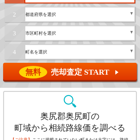
2
3
4
無料
売却査定 START
▲
奥尻郡奥尻町の
町域から相続路線価を調べる
【ご注意】
ここに掲載されていない町または大字には、路線