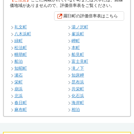
価地域がありませんので、評価倍率表をご覧ください。
羅臼町の評価倍率表はこちら
礼文町
湯ノ沢町
八木浜町
峯浜町
緑町
岬町
松法町
本町
幌萌町
船見町
船泊
富士見町
知昭町
滝ノ下
瀬石
知床岬
栄町
昆布浜
崩浜
共栄町
北浜
化石浜
春日町
海岸町
麻布町
相泊