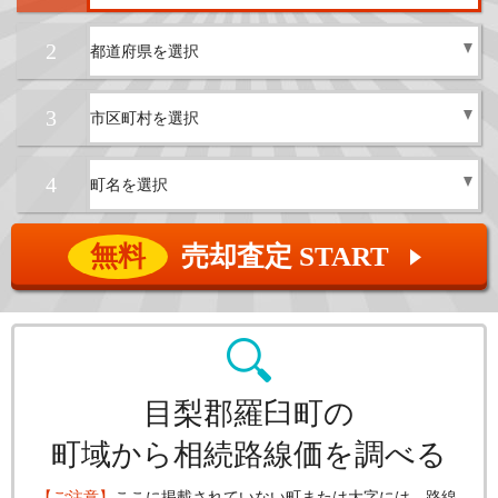
2
3
4
無料
売却査定 START
▲
目梨郡羅臼町の
町域から相続路線価を調べる
【ご注意】
ここに掲載されていない町または大字には、路線