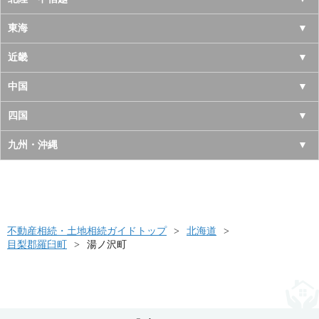
岩手県
神奈川県
山梨県
東海
宮城県
千葉県
長野県
愛知県
近畿
秋田県
埼玉県
新潟県
岐阜県
大阪府
中国
山形県
茨城県
富山県
三重県
京都府
鳥取県
四国
福島県
栃木県
石川県
静岡県
兵庫県
島根県
徳島県
九州・沖縄
群馬県
福井県
奈良県
岡山県
香川県
福岡県
滋賀県
広島県
愛媛県
佐賀県
和歌山県
山口県
高知県
不動産相続・土地相続ガイドトップ
長崎県
北海道
目梨郡羅臼町
湯ノ沢町
熊本県
大分県
宮崎県