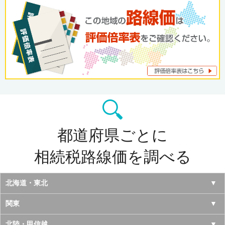
都道府県ごとに
相続税路線価を調べる
北海道・東北
北海道
関東
青森県
東京都
北陸・甲信越