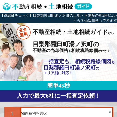
【路線価チェック】目梨郡羅臼町湯ノ沢町の土地・不動産の相続税はい
くら？売却相談もできます
完全
不動産相続・土地相続ガイド
なら、
無料
目梨郡羅臼町湯ノ沢町の
不動産の売却価格
相続税路線価
や
がわかる！
一括査定も、相続税路線価図
も
目梨郡羅臼町湯ノ沢町
の
エリア別に対応！
簡単45秒
入力で最大6社に一括査定依頼！
1