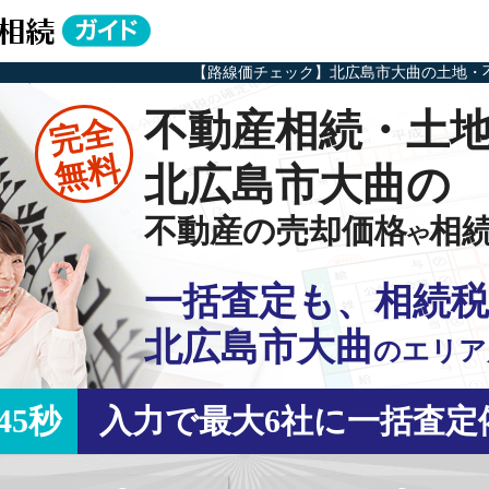
【路線価チェック】北広島市大曲の土地・
不動産相続・土
完全
無料
北広島市大曲の
不動産の売却価格
相
や
一括査定も、相続税
北広島市大曲
の
エリア
45秒
入力で最大6社に一括査定