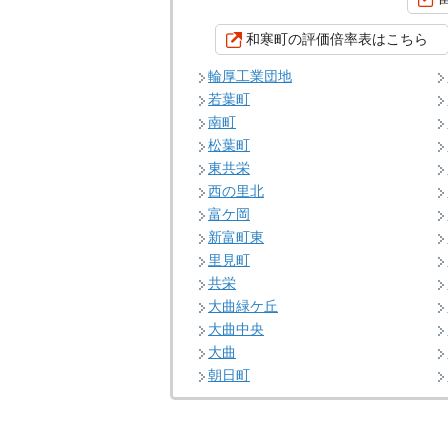
和寒町の評価倍率表はこちら
輪厚工業団地
若葉町
南町
松葉町
東共栄
西の里北
富ケ岡
新富町東
里見町
共栄
大曲緑ケ丘
大曲中央
大曲
朝日町