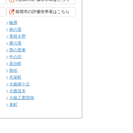
留萌市の評価倍率表はこちら
輪厚
南の里
美咲き野
東の里
西の里東
中の沢
高台町
島松
共栄町
大曲南ケ丘
大曲並木
大曲工業団地
泉町