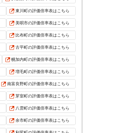
東川町の評価倍率表はこちら
美唄市の評価倍率表はこちら
比布町の評価倍率表はこちら
古平町の評価倍率表はこちら
幌加内町の評価倍率表はこちら
増毛町の評価倍率表はこちら
南富良野町の評価倍率表はこちら
芽室町の評価倍率表はこちら
八雲町の評価倍率表はこちら
余市町の評価倍率表はこちら
利尻町の評価倍率表はこちら