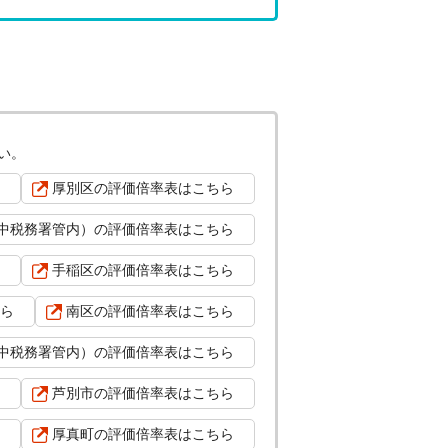
い。
厚別区の評価倍率表はこちら
中税務署管内）の評価倍率表はこちら
手稲区の評価倍率表はこちら
ら
南区の評価倍率表はこちら
中税務署管内）の評価倍率表はこちら
芦別市の評価倍率表はこちら
厚真町の評価倍率表はこちら