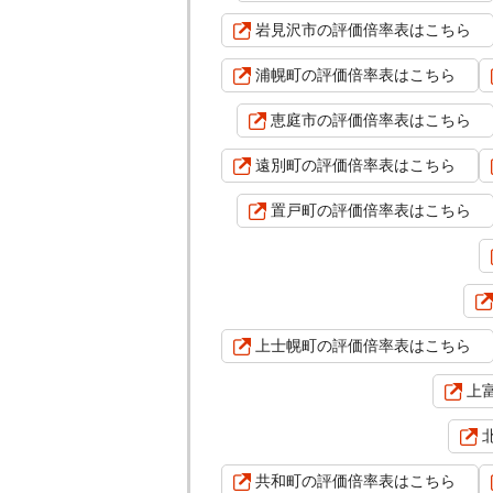
岩見沢市の評価倍率表はこちら
浦幌町の評価倍率表はこちら
恵庭市の評価倍率表はこちら
遠別町の評価倍率表はこちら
置戸町の評価倍率表はこちら
上士幌町の評価倍率表はこちら
上
共和町の評価倍率表はこちら