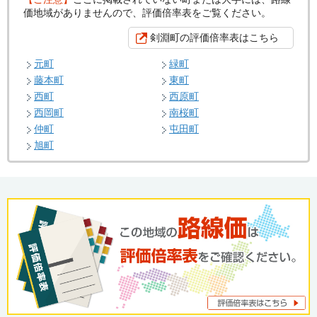
価地域がありませんので、評価倍率表をご覧ください。
剣淵町の評価倍率表はこちら
元町
緑町
藤本町
東町
西町
西原町
西岡町
南桜町
仲町
屯田町
旭町