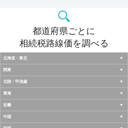
都道府県ごとに
相続税路線価を調べる
北海道・東北
北海道
関東
青森県
東京都
北陸・甲信越
岩手県
神奈川県
山梨県
東海
宮城県
千葉県
長野県
愛知県
近畿
秋田県
埼玉県
新潟県
岐阜県
大阪府
中国
山形県
茨城県
富山県
三重県