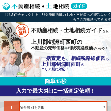
【路線価チェック】上川郡剣淵町西町の土地・不動産の相続税はいく
ら？売却相談もできます
完全
不動産相続・土地相続ガイド
なら、
無料
上川郡剣淵町西町の
不動産の売却価格
相続税路線価
や
がわかる！
一括査定も、相続税路線価図
も
上川郡剣淵町西町
の
エリア別に対応！
簡単45秒
入力で最大6社に一括査定依頼！
1