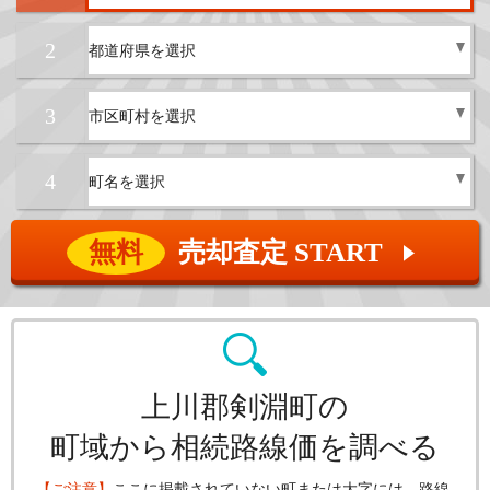
2
3
4
無料
売却査定 START
▲
上川郡剣淵町の
町域から相続路線価を調べる
【ご注意】
ここに掲載されていない町または大字には、路線