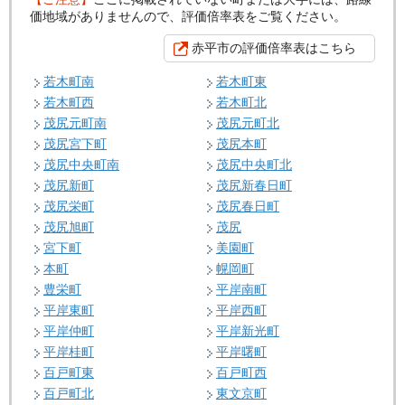
価地域がありませんので、評価倍率表をご覧ください。
赤平市の評価倍率表はこちら
若木町南
若木町東
若木町西
若木町北
茂尻元町南
茂尻元町北
茂尻宮下町
茂尻本町
茂尻中央町南
茂尻中央町北
茂尻新町
茂尻新春日町
茂尻栄町
茂尻春日町
茂尻旭町
茂尻
宮下町
美園町
本町
幌岡町
豊栄町
平岸南町
平岸東町
平岸西町
平岸仲町
平岸新光町
平岸桂町
平岸曙町
百戸町東
百戸町西
百戸町北
東文京町