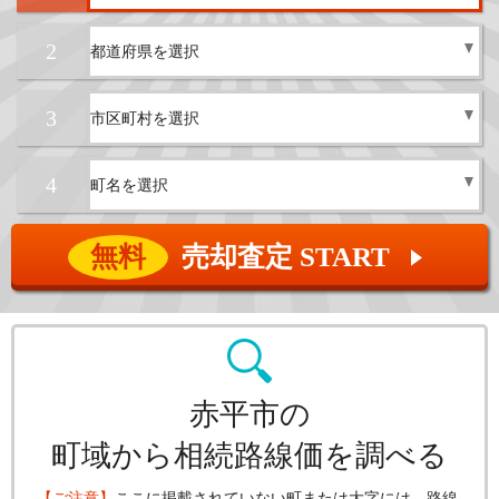
2
3
4
無料
売却査定 START
▲
赤平市の
町域から相続路線価を調べる
【ご注意】
ここに掲載されていない町または大字には、路線