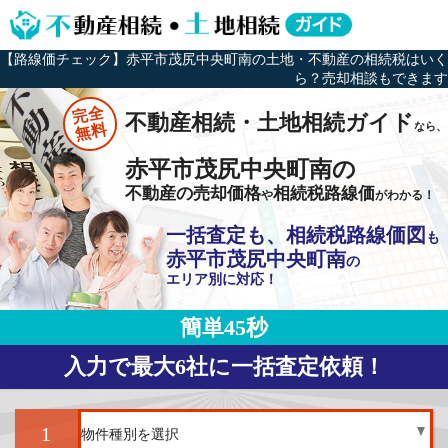
【路線価チェック】赤平市茂尻中央町南の土地・不動産の相続税はいく
ら？売却相談もできます
完全
不動産相続・土地相続ガイド
なら、
無料
赤平市茂尻中央町南の
不動産の売却価格
相続税路線価
や
がわかる！
一括査定も、相続税路線価図
も
赤平市茂尻中央町南
の
エリア別に対応！
簡単45秒
入力で最大6社に一括査定依頼！
1