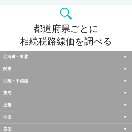
都道府県ごとに
相続税路線価を調べる
北海道・東北
北海道
関東
青森県
東京都
北陸・甲信越
岩手県
神奈川県
山梨県
東海
宮城県
千葉県
長野県
愛知県
近畿
秋田県
埼玉県
新潟県
岐阜県
大阪府
中国
山形県
茨城県
富山県
三重県
京都府
鳥取県
四国