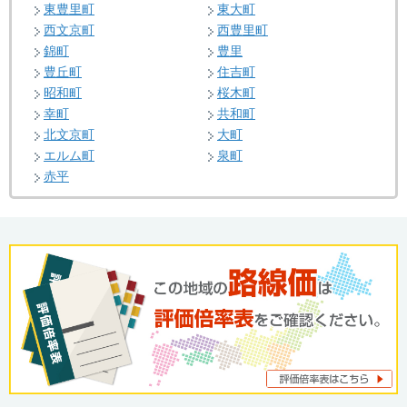
東豊里町
東大町
西文京町
西豊里町
錦町
豊里
豊丘町
住吉町
昭和町
桜木町
幸町
共和町
北文京町
大町
エルム町
泉町
赤平