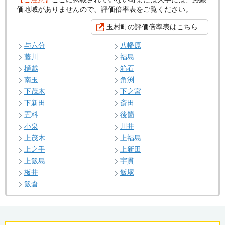
価地域がありませんので、評価倍率表をご覧ください。
玉村町の評価倍率表はこちら
与六分
八幡原
藤川
福島
樋越
箱石
南玉
角渕
下茂木
下之宮
下新田
斎田
五料
後箇
小泉
川井
上茂木
上福島
上之手
上新田
上飯島
宇貫
板井
飯塚
飯倉