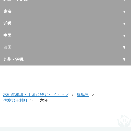
岩手県
神奈川県
山梨県
東海
宮城県
千葉県
長野県
愛知県
近畿
秋田県
埼玉県
新潟県
岐阜県
大阪府
中国
山形県
茨城県
富山県
三重県
京都府
鳥取県
四国
福島県
栃木県
石川県
静岡県
兵庫県
島根県
徳島県
九州・沖縄
群馬県
福井県
奈良県
岡山県
香川県
福岡県
滋賀県
広島県
愛媛県
佐賀県
和歌山県
山口県
高知県
不動産相続・土地相続ガイドトップ
長崎県
群馬県
佐波郡玉村町
与六分
熊本県
大分県
宮崎県