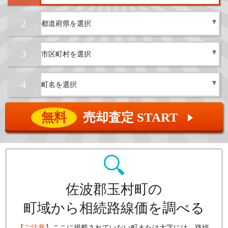
2
3
4
無料
売却査定 START
▲
佐波郡玉村町の
町域から相続路線価を調べる
【ご注意】
ここに掲載されていない町または大字には、路線