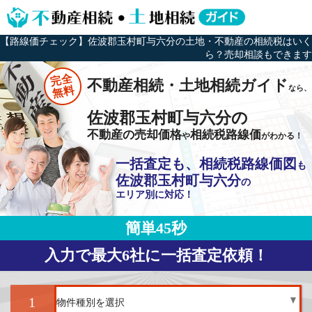
【路線価チェック】佐波郡玉村町与六分の土地・不動産の相続税はいく
ら？売却相談もできます
完全
不動産相続・土地相続ガイド
なら、
無料
佐波郡玉村町与六分の
不動産の売却価格
相続税路線価
や
がわかる！
一括査定も、相続税路線価図
も
佐波郡玉村町与六分
の
エリア別に対応！
簡単45秒
入力で最大6社に一括査定依頼！
1