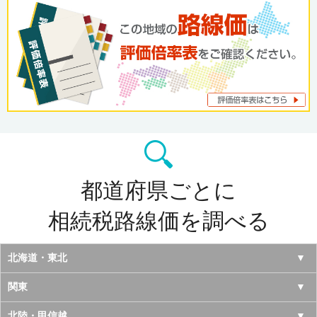
都道府県ごとに
相続税路線価を調べる
北海道・東北
北海道
関東
青森県
東京都
北陸・甲信越