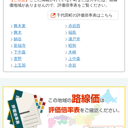
価地域がありませんので、評価倍率表をご覧ください。
千代田町の評価倍率表はこちら
舞木東
赤岩西
舞木
福島
鍋谷
瀬戸井
新福寺
昭和
下中森
木崎
萱野
上中森
上五箇
赤岩