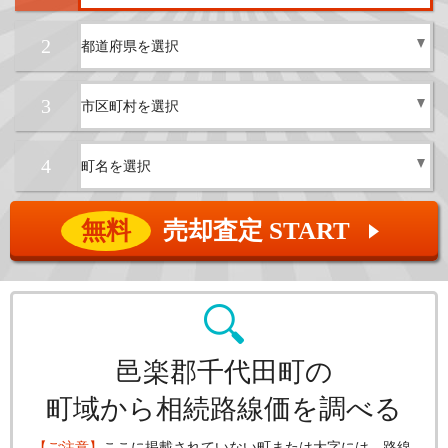
2
3
4
無料
売却査定 START
▲
邑楽郡千代田町の
町域から相続路線価を調べる
【ご注意】
ここに掲載されていない町または大字には、路線