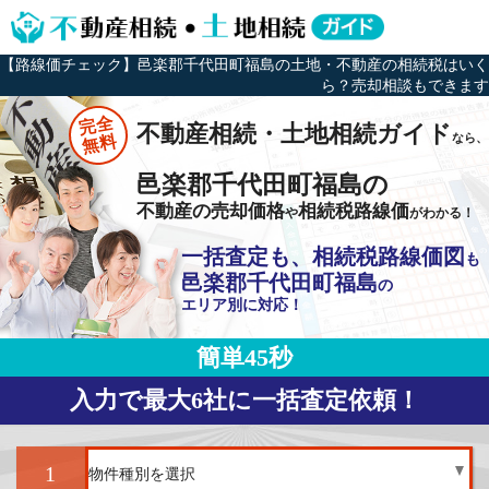
【路線価チェック】邑楽郡千代田町福島の土地・不動産の相続税はいく
ら？売却相談もできます
完全
不動産相続・土地相続ガイド
なら、
無料
邑楽郡千代田町福島の
不動産の売却価格
相続税路線価
や
がわかる！
一括査定も、相続税路線価図
も
邑楽郡千代田町福島
の
エリア別に対応！
簡単45秒
入力で最大6社に一括査定依頼！
1