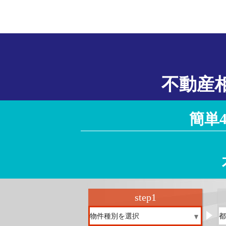
不動産
簡単
step
1