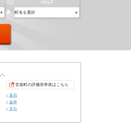
step
4
い。
甘楽町の評価倍率表はこちら
造石
金井
天引