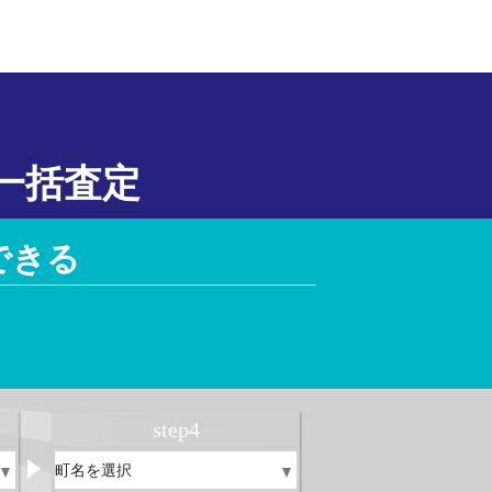
一括査定
できる
！
step
4