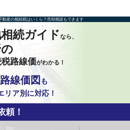
不動産の相続税はいくら？売却相談もできます
地相続ガイド
なら、
野の
続税路線価
がわかる！
路線価図
も
エリア別に対応！
依頼！