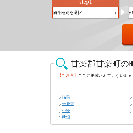
step
1
甘楽郡甘楽町の
【ご注意】
ここに掲載されていない町ま
福島
善慶寺
小幡
秋畑