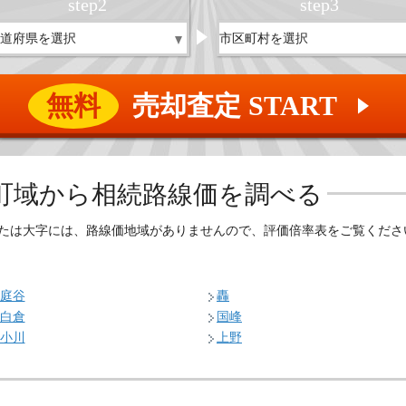
step
2
step
3
無料
売却査定 START
▲
町域から相続路線価を調べる
たは大字には、路線価地域がありませんので、評価倍率表をご覧くださ
庭谷
轟
白倉
国峰
小川
上野