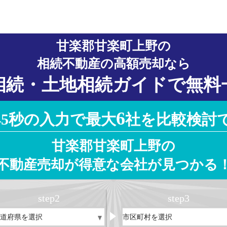
甘楽郡甘楽町上野の
相続不動産の高額売却なら
相続・土地相続ガイドで無料
6
45秒の入力で最大
社を比較検討
甘楽郡甘楽町上野の
不動産売却が得意な会社が見つかる
step
2
step
3