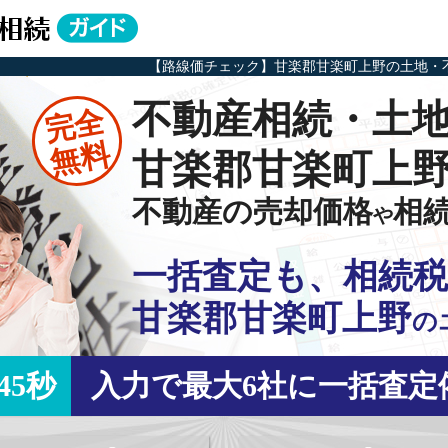
【路線価チェック】甘楽郡甘楽町上野の土地・
不動産相続・土
完全
無料
甘楽郡甘楽町上
不動産の売却価格
相
や
一括査定も、相続税
甘楽郡甘楽町上野
の
45秒
入力で最大6社に一括査定