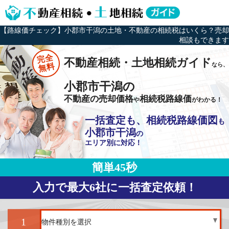
【路線価チェック】小郡市干潟の土地・不動産の相続税はいくら？売却
相談もできます
完全
不動産相続・土地相続ガイド
なら、
無料
小郡市干潟の
不動産の売却価格
相続税路線価
や
がわかる！
一括査定も、相続税路線価図
も
小郡市干潟
の
エリア別に対応！
簡単45秒
入力で最大6社に一括査定依頼！
1