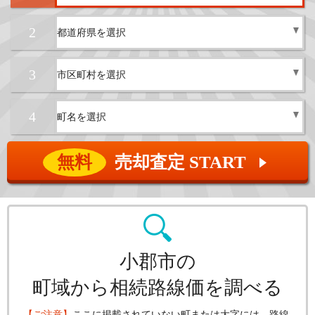
2
3
4
無料
売却査定 START
▲
小郡市の
町域から相続路線価を調べる
【ご注意】
ここに掲載されていない町または大字には、路線