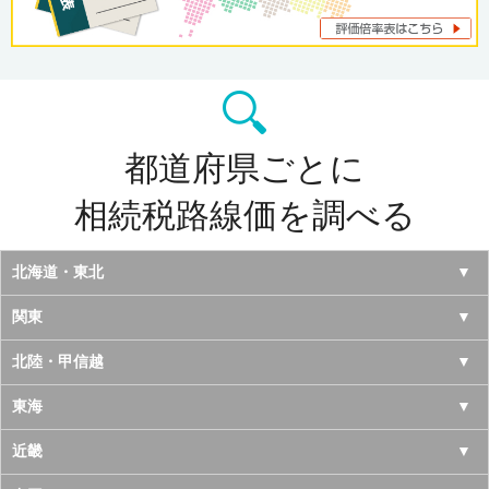
都道府県ごとに
相続税路線価を調べる
北海道・東北
北海道
関東
青森県
東京都
北陸・甲信越
岩手県
神奈川県
山梨県
東海
宮城県
千葉県
長野県
愛知県
近畿