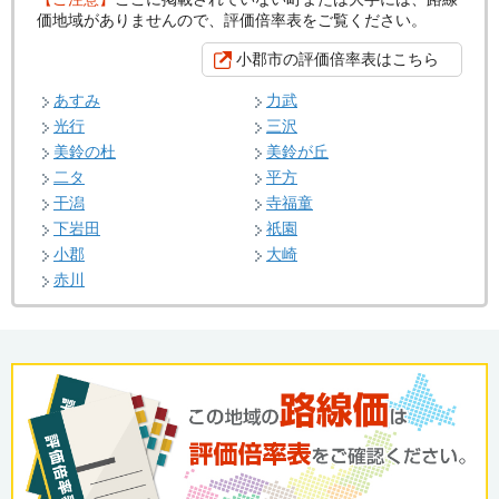
価地域がありませんので、評価倍率表をご覧ください。
小郡市の評価倍率表はこちら
あすみ
力武
光行
三沢
美鈴の杜
美鈴が丘
二タ
平方
干潟
寺福童
下岩田
祇園
小郡
大崎
赤川