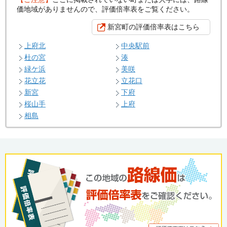
価地域がありませんので、評価倍率表をご覧ください。
新宮町の評価倍率表はこちら
上府北
中央駅前
杜の宮
湊
緑ケ浜
美咲
花立花
立花口
新宮
下府
桜山手
上府
相島