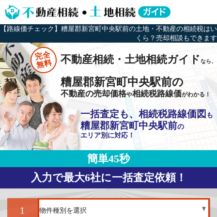
【路線価チェック】糟屋郡新宮町中央駅前の土地・不動産の相続税はい
くら？売却相談もできます
完全
不動産相続・土地相続ガイド
なら、
無料
糟屋郡新宮町中央駅前の
不動産の売却価格
相続税路線価
や
がわかる！
一括査定も、相続税路線価図
も
糟屋郡新宮町中央駅前
の
エリア別に対応！
簡単45秒
入力で最大6社に一括査定依頼！
1