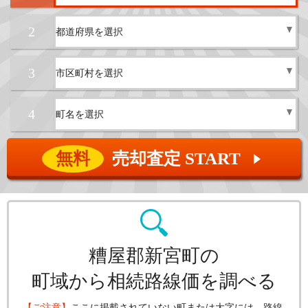
2
3
4
無料
売却査定 START
▲
糟屋郡新宮町の
町域から相続路線価を調べる
【ご注意】
ここに掲載されていない町または大字には、路線