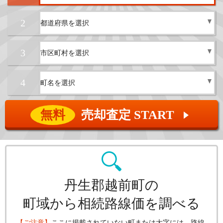
2
3
4
無料
売却査定 START
▲
丹生郡越前町の
町域から相続路線価を調べる
【ご注意】
ここに掲載されていない町または大字には、路線