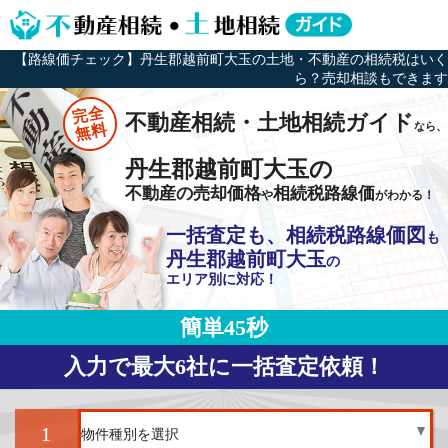
【路線価チェック】丹生郡越前町大玉の土地・不動産の相続税はいく
ら？売却相談もできます
完全
不動産相続・土地相続ガイド
なら、
無料
丹生郡越前町大玉の
不動産の売却価格
相続税路線価
や
がわかる！
一括査定も、相続税路線価図
も
丹生郡越前町大玉
の
エリア別に対応！
簡単45秒
入力で最大6社に一括査定依頼！
1