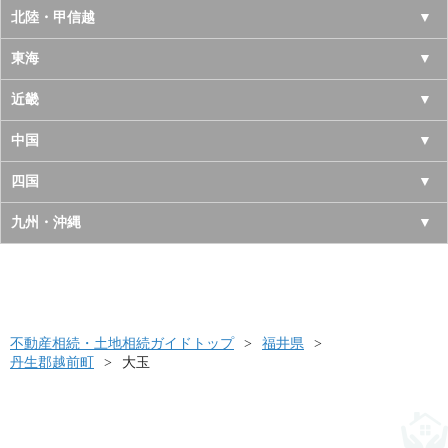
青森県
東京都
北陸・甲信越
岩手県
神奈川県
山梨県
東海
宮城県
千葉県
長野県
愛知県
近畿
秋田県
埼玉県
新潟県
岐阜県
大阪府
中国
山形県
茨城県
富山県
三重県
京都府
鳥取県
四国
福島県
栃木県
石川県
静岡県
兵庫県
島根県
徳島県
九州・沖縄
群馬県
福井県
奈良県
岡山県
香川県
福岡県
滋賀県
広島県
愛媛県
佐賀県
和歌山県
山口県
高知県
不動産相続・土地相続ガイドトップ
長崎県
福井県
丹生郡越前町
大玉
熊本県
大分県