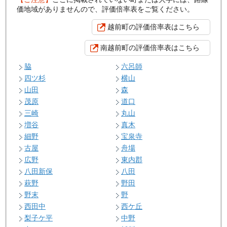
価地域がありませんので、評価倍率表をご覧ください。
越前町の評価倍率表はこちら
南越前町の評価倍率表はこちら
脇
六呂師
四ツ杉
横山
山田
森
茂原
道口
三崎
丸山
増谷
真木
細野
宝泉寺
古屋
舟場
広野
東内郡
八田新保
八田
萩野
野田
野末
野
西田中
西ケ丘
梨子ケ平
中野