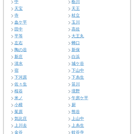
中
栃川
天宝
天王
寺
杖立
血ケ平
玉川
田中
高佐
平等
大王丸
左右
蝉口
陶の谷
新保
新庄
白浜
清水
城ケ谷
宿
下山中
下河原
下糸生
佐々生
笹川
桜谷
境野
米ノ
午房ケ平
小樟
厨
茱原
熊谷
気比庄
上山中
上川去
上糸生
金谷
蚊谷寺