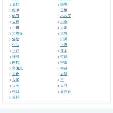
葛野
頭谷
樫津
乙坂
織田
小曽原
大樟
小倉
小川
大畑
大谷寺
大谷
笈松
円満
江波
上野
上戸
漆本
梅浦
打越
内郡
宇田
宇須尾
牛越
岩倉
岩開
入尾
市
大玉
天谷
朝日
赤井谷
青野