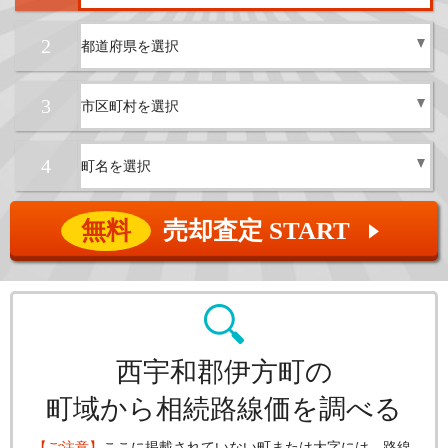
2
3
4
無料
売却査定 START
▲
西宇和郡伊方町の
町域から相続路線価を調べる
【ご注意】
ここに掲載されていない町または大字には、路線