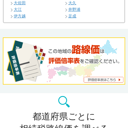
大佐田
大久
大江
井野浦
伊方越
足成
都道府県ごとに