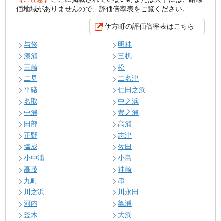
価地域がありませんので、評価倍率表をご覧ください。
伊方町の評価倍率表はこちら
与侈
明神
湊浦
三机
三崎
松
二見
二名津
平礒
仁田之浜
名取
中之浜
中浦
豊之浦
田部
高浦
正野
志津
塩成
佐田
小中浦
小島
高茂
神崎
九町
串
川之浜
川永田
河内
亀浦
釜木
大浜