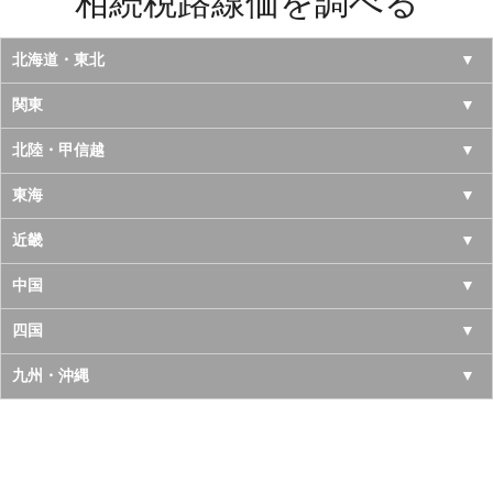
相続税路線価を調べる
北海道・東北
北海道
関東
青森県
東京都
北陸・甲信越
岩手県
神奈川県
山梨県
東海
宮城県
千葉県
長野県
愛知県
近畿
秋田県
埼玉県
新潟県
岐阜県
大阪府
中国
山形県
茨城県
富山県
三重県
京都府
鳥取県
四国
福島県
栃木県
石川県
静岡県
兵庫県
島根県
徳島県
九州・沖縄
群馬県
福井県
奈良県
岡山県
香川県
福岡県
滋賀県
広島県
愛媛県
佐賀県