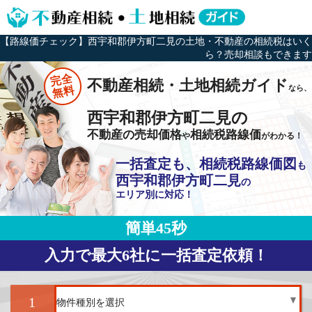
【路線価チェック】西宇和郡伊方町二見の土地・不動産の相続税はいく
ら？売却相談もできます
完全
不動産相続・土地相続ガイド
なら、
無料
西宇和郡伊方町二見の
不動産の売却価格
相続税路線価
や
がわかる！
一括査定も、相続税路線価図
も
西宇和郡伊方町二見
の
エリア別に対応！
簡単45秒
入力で最大6社に一括査定依頼！
1