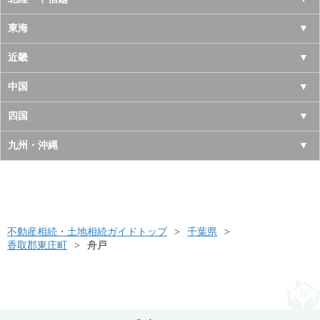
岩手県
神奈川県
山梨県
東海
宮城県
千葉県
長野県
愛知県
近畿
秋田県
埼玉県
新潟県
岐阜県
大阪府
中国
山形県
茨城県
富山県
三重県
京都府
鳥取県
四国
福島県
栃木県
石川県
静岡県
兵庫県
島根県
徳島県
九州・沖縄
群馬県
福井県
奈良県
岡山県
香川県
福岡県
滋賀県
広島県
愛媛県
佐賀県
和歌山県
山口県
高知県
不動産相続・土地相続ガイドトップ
長崎県
千葉県
香取郡東庄町
舟戸
熊本県
大分県
宮崎県