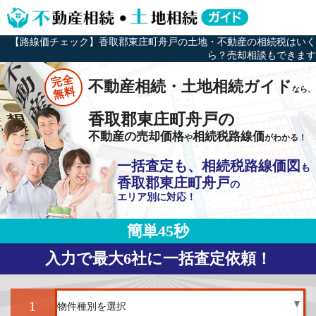
【路線価チェック】香取郡東庄町舟戸の土地・不動産の相続税はいく
ら？売却相談もできます
完全
不動産相続・土地相続ガイド
なら、
無料
香取郡東庄町舟戸の
不動産の売却価格
相続税路線価
や
がわかる！
一括査定も、相続税路線価図
も
香取郡東庄町舟戸
の
エリア別に対応！
簡単45秒
入力で最大6社に一括査定依頼！
1