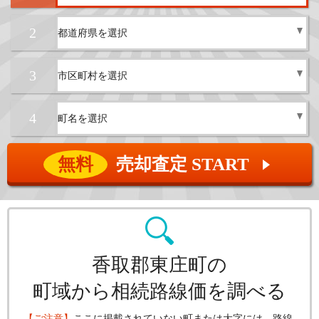
2
3
4
無料
売却査定 START
▲
香取郡東庄町の
町域から相続路線価を調べる
【ご注意】
ここに掲載されていない町または大字には、路線