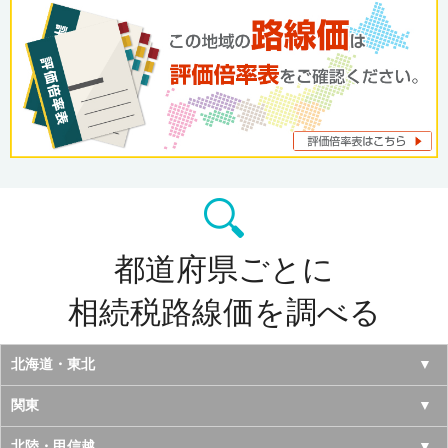
都道府県ごとに
相続税路線価を調べる
北海道・東北
北海道
関東
青森県
東京都
北陸・甲信越