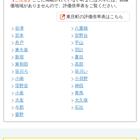
価地域がありませんので、評価倍率表をご覧ください。
東庄町の評価倍率表はこちら
谷津
八重穂
宮本
宮野台
舟戸
平山
東今泉
羽計
新宿
夏目
東和田
高部
笹川ろ
笹川い
小南
小貝野
窪野谷
神田
小座
青馬
大友
大久保
今郡
石出
粟野