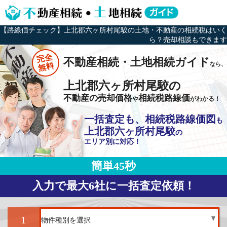
【路線価チェック】上北郡六ヶ所村尾駮の土地・不動産の相続税はいく
ら？売却相談もできます
完全
不動産相続・土地相続ガイド
なら、
無料
上北郡六ヶ所村尾駮の
不動産の売却価格
相続税路線価
や
がわかる！
一括査定も、相続税路線価図
も
上北郡六ヶ所村尾駮
の
エリア別に対応！
簡単45秒
入力で最大6社に一括査定依頼！
1