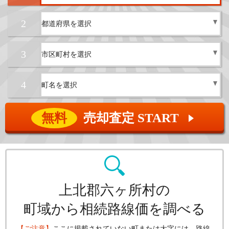
2
3
4
無料
売却査定 START
▲
上北郡六ヶ所村の
町域から相続路線価を調べる
【ご注意】
ここに掲載されていない町または大字には、路線