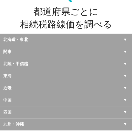
都道府県ごとに
相続税路線価を調べる
北海道・東北
北海道
関東
青森県
東京都
北陸・甲信越
岩手県
神奈川県
山梨県
東海
宮城県
千葉県
長野県
愛知県
近畿
秋田県
埼玉県
新潟県
岐阜県
大阪府
中国
山形県
茨城県
富山県
三重県
京都府
鳥取県
四国
福島県
栃木県
石川県
静岡県
兵庫県
島根県
徳島県
九州・沖縄