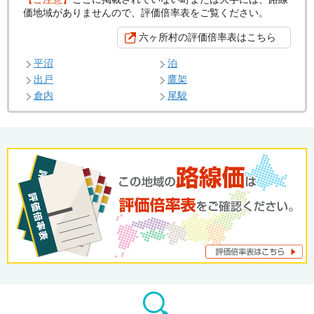
価地域がありませんので、評価倍率表をご覧ください。
六ヶ所村の評価倍率表はこちら
平沼
泊
出戸
鷹架
倉内
尾駮