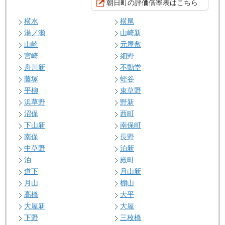
朝日町の評価倍率表はこちら
横水
横尾
湯ノ瀬
山崎新
山崎
元屋敷
宮崎
細野
舟川新
不動堂
藤塚
蛭谷
平柳
東草野
浜草野
野新
沼保
西町
下山新
南保町
南保
長野
中草野
泊新
泊
殿町
道下
月山新
月山
棚山
高橋
大平
大屋新
大屋
下野
三枚橋