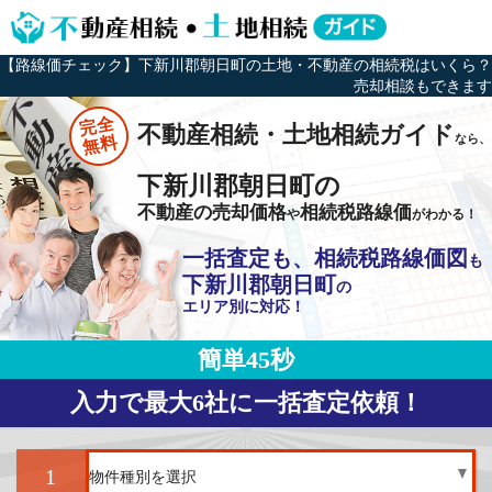
【路線価チェック】下新川郡朝日町の土地・不動産の相続税はいくら？
売却相談もできます
完全
不動産相続・土地相続ガイド
なら、
無料
下新川郡朝日町の
不動産の売却価格
相続税路線価
や
がわかる！
一括査定も、相続税路線価図
も
下新川郡朝日町
の
エリア別に対応！
簡単45秒
入力で最大6社に一括査定依頼！
1