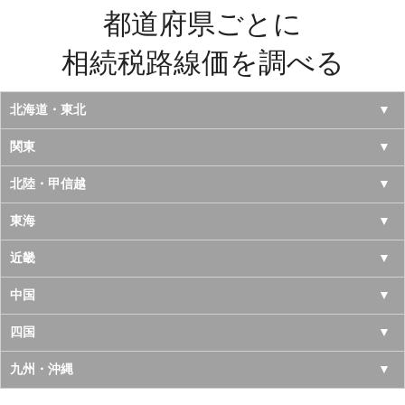
都道府県ごとに
相続税路線価を調べる
北海道・東北
北海道
関東
青森県
東京都
北陸・甲信越
岩手県
神奈川県
山梨県
東海
宮城県
千葉県
長野県
愛知県
近畿
秋田県
埼玉県
新潟県
岐阜県
大阪府
中国
山形県
茨城県
富山県
三重県
京都府
鳥取県
四国
福島県
栃木県
石川県
静岡県
兵庫県
島根県
徳島県
九州・沖縄
群馬県
福井県
奈良県
岡山県