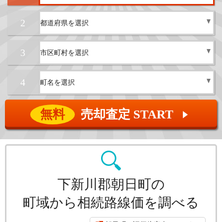
2
3
4
無料
売却査定 START
▲
下新川郡朝日町の
町域から相続路線価を調べる