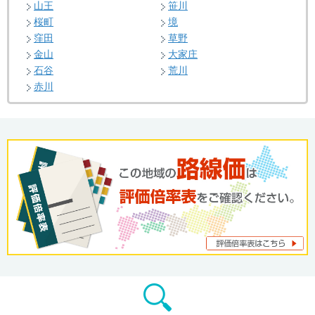
山王
笹川
桜町
境
窪田
草野
金山
大家庄
石谷
荒川
赤川