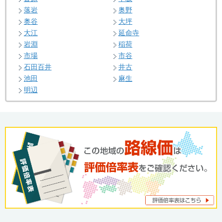
落岩
奥野
奥谷
大坪
大江
延命寺
岩淵
稲荷
市場
市谷
石田百井
井古
池田
麻生
明辺