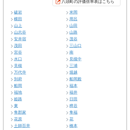
八頭町の評価倍率表はこちら
破岩
米岡
横田
用呂
山上
山田
山志谷
山路
安井宿
茂谷
茂田
三山口
宮谷
南
水口
見槻中
見槻
三浦
万代寺
堀越
別府
船岡殿
船岡
福本
福地
福井
姫路
日田
東
稗谷
隼郡家
隼福
花原
花
土師百井
橋本