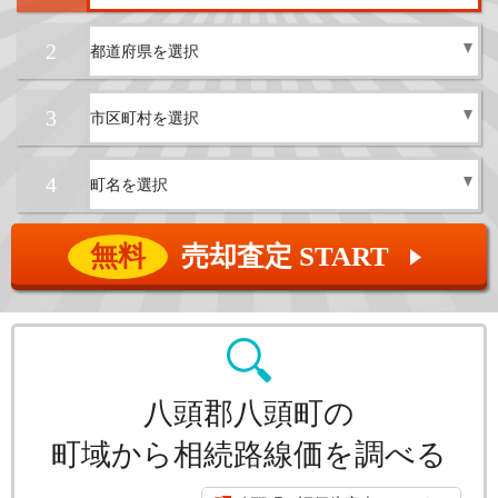
2
3
4
無料
売却査定 START
▲
八頭郡八頭町の
町域から相続路線価を調べる