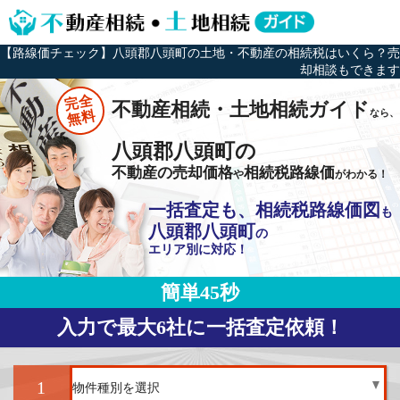
【路線価チェック】八頭郡八頭町の土地・不動産の相続税はいくら？売
却相談もできます
完全
不動産相続・土地相続ガイド
なら、
無料
八頭郡八頭町の
不動産の売却価格
相続税路線価
や
がわかる！
一括査定も、相続税路線価図
も
八頭郡八頭町
の
エリア別に対応！
簡単45秒
入力で最大6社に一括査定依頼！
1