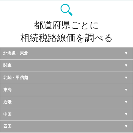
都道府県ごとに
相続税路線価を調べる
北海道・東北
北海道
関東
青森県
東京都
北陸・甲信越
岩手県
神奈川県
山梨県
東海
宮城県
千葉県
長野県
愛知県
近畿
秋田県
埼玉県
新潟県
岐阜県
大阪府
中国
山形県
茨城県
富山県
三重県
京都府
鳥取県
四国