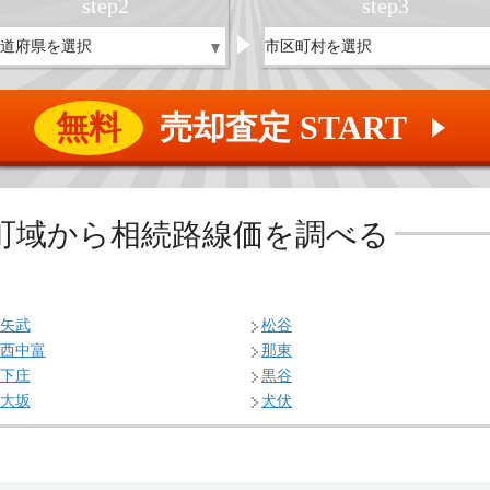
step
2
step
3
無料
売却査定 START
▲
町域から相続路線価を調べる
矢武
松谷
西中富
那東
下庄
黒谷
大坂
犬伏