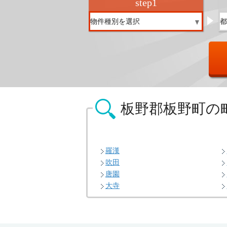
step
1
板野郡板野町の
羅漢
吹田
唐園
大寺