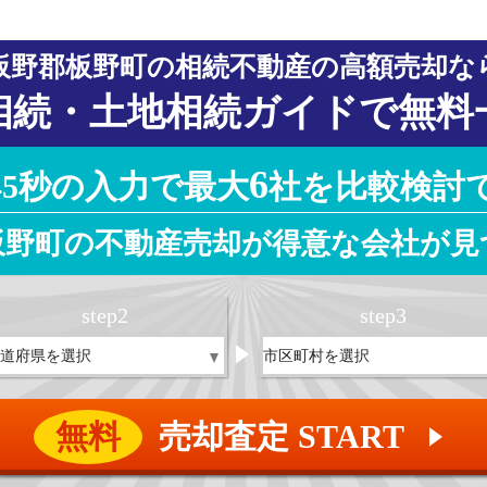
板野郡板野町の相続不動産の高額売却な
相続・土地相続ガイドで無料
6
45秒の入力で最大
社を比較検討
板野町の不動産売却が得意な会社が見
step
2
step
3
無料
売却査定 START
▲