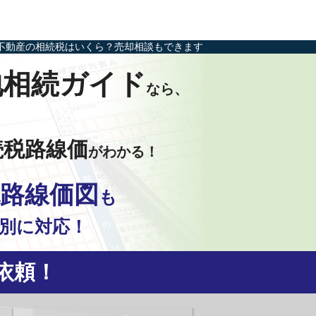
不動産の相続税はいくら？売却相談もできます
地相続ガイド
なら、
続税路線価
がわかる！
路線価図
も
別に対応！
依頼！