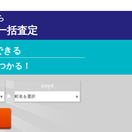
ら
一括査定
できる
つかる！
step
4