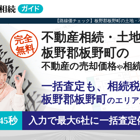
【路線価チェック】板野郡板野町の土地・
不動産相続・土
完全
無料
板野郡板野町の
不動産の売却価格
相
や
一括査定も、相続税
板野郡板野町
の
エリア
45秒
入力で最大6社に一括査定