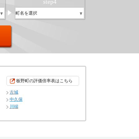
step
4
板野町の評価倍率表はこちら
古城
中久保
川端