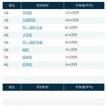
順位
市区町村
坪単価(平均)
1位
学原町
125.4万円
2位
日開野町
105.6万円
3位
羽ノ浦町宮倉
92.4万円
4位
才見町
85.8万円
5位
羽ノ浦町岩脇
85.8万円
6位
畭町
79.2万円
7位
福村町
75.9万円
8位
富岡町
59.4万円
順位
市区町村
坪単価(平均)