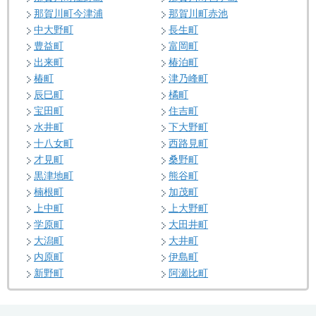
那賀川町今津浦
那賀川町赤池
中大野町
長生町
豊益町
富岡町
出来町
椿泊町
椿町
津乃峰町
辰巳町
橘町
宝田町
住吉町
水井町
下大野町
十八女町
西路見町
才見町
桑野町
黒津地町
熊谷町
楠根町
加茂町
上中町
上大野町
学原町
大田井町
大潟町
大井町
内原町
伊島町
新野町
阿瀬比町