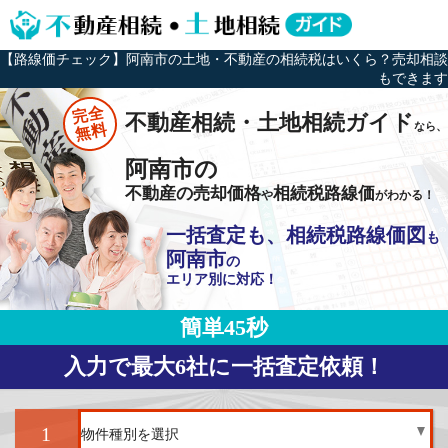
【路線価チェック】阿南市の土地・不動産の相続税はいくら？売却相談
もできます
完全
不動産相続・土地相続ガイド
なら、
無料
阿南市の
不動産の売却価格
相続税路線価
や
がわかる！
一括査定も、相続税路線価図
も
阿南市
の
エリア別に対応！
簡単45秒
入力で最大6社に一括査定依頼！
1