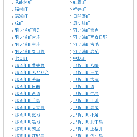
見能林町
細野町
福村町
福井町
深瀬町
日開野町
畭町
原ケ崎町
羽ノ浦町明見
羽ノ浦町宮倉
羽ノ浦町古庄
羽ノ浦町西春日野
羽ノ浦町中庄
羽ノ浦町古毛
羽ノ浦町春日野
羽ノ浦町岩脇
七見町
中林町
那賀川町豊香野
那賀川町八幡
那賀川町みどり台
那賀川町三栗
那賀川町芳崎
那賀川町古津
那賀川町日向
那賀川町原
那賀川町西原
那賀川町中島
那賀川町手島
那賀川町工地
那賀川町大京原
那賀川町島尻
那賀川町敷地
那賀川町小延
那賀川町黒地
那賀川町北中島
那賀川町苅屋
那賀川町上福井
那賀川町江野島
那賀川町色ケ島