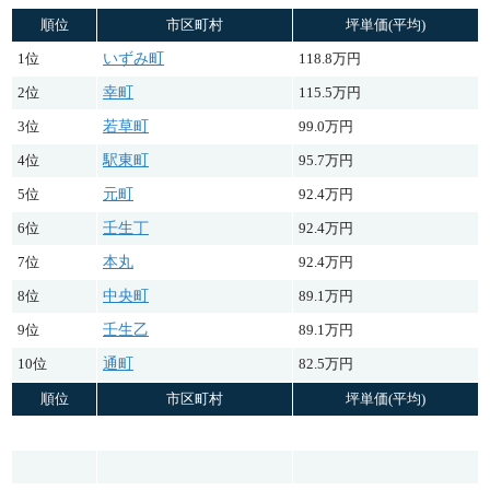
順位
市区町村
坪単価(平均)
1位
いずみ町
118.8万円
2位
幸町
115.5万円
3位
若草町
99.0万円
4位
駅東町
95.7万円
5位
元町
92.4万円
6位
壬生丁
92.4万円
7位
本丸
92.4万円
8位
中央町
89.1万円
9位
壬生乙
89.1万円
10位
通町
82.5万円
順位
市区町村
坪単価(平均)