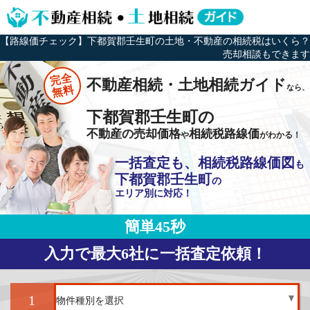
【路線価チェック】下都賀郡壬生町の土地・不動産の相続税はいくら？
売却相談もできます
完全
不動産相続・土地相続ガイド
なら、
無料
下都賀郡壬生町の
不動産の売却価格
相続税路線価
や
がわかる！
一括査定も、相続税路線価図
も
下都賀郡壬生町
の
エリア別に対応！
簡単45秒
入力で最大6社に一括査定依頼！
1