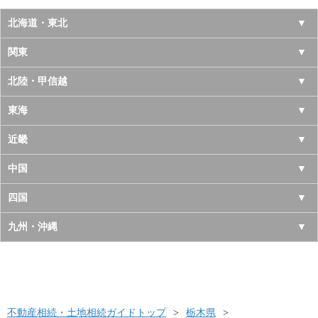
北海道・東北
北海道
関東
青森県
東京都
北陸・甲信越
岩手県
神奈川県
山梨県
東海
宮城県
千葉県
長野県
愛知県
近畿
秋田県
埼玉県
新潟県
岐阜県
大阪府
中国
山形県
茨城県
富山県
三重県
京都府
鳥取県
四国
福島県
栃木県
石川県
静岡県
兵庫県
島根県
徳島県
九州・沖縄
群馬県
福井県
奈良県
岡山県
香川県
福岡県
滋賀県
広島県
愛媛県
佐賀県
和歌山県
山口県
高知県
不動産相続・土地相続ガイドトップ
長崎県
栃木県