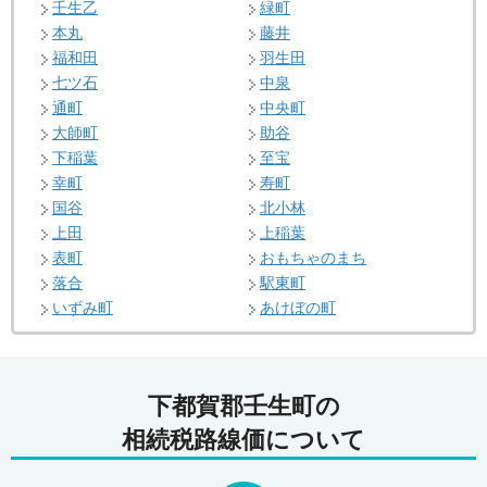
壬生乙
緑町
本丸
藤井
福和田
羽生田
七ツ石
中泉
通町
中央町
大師町
助谷
下稲葉
至宝
幸町
寿町
国谷
北小林
上田
上稲葉
表町
おもちゃのまち
落合
駅東町
いずみ町
あけぼの町
下都賀郡壬生町の
相続税路線価について