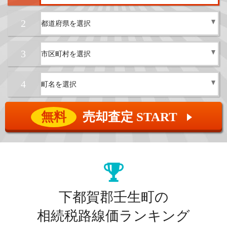
2
3
4
無料
売却査定 START
▲
下都賀郡壬生町の
相続税路線価ランキング