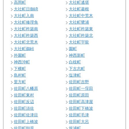
高岡町
大社町遙堪
大社町日御碕
大社町菱根
大社町入南
大社町中荒木
大社町修理免
大社町鷺浦
大社町杵築南
大社町杵築東
大社町杵築西
大社町杵築北
大社町北荒木
大社町宇龍
大社町鵜峠
園町
外園町
神西新町
神西沖町
白枝町
下横町
下古志町
島村町
塩津町
里方町
佐田町吉野
佐田町八幡原
佐田町一窪田
佐田町東村
佐田町原田
佐田町反辺
佐田町高津屋
佐田町須佐
佐田町下橋波
佐田町佐津目
佐田町毛津
佐田町上橋波
佐田町大呂
佐田町朝原
坂浦町