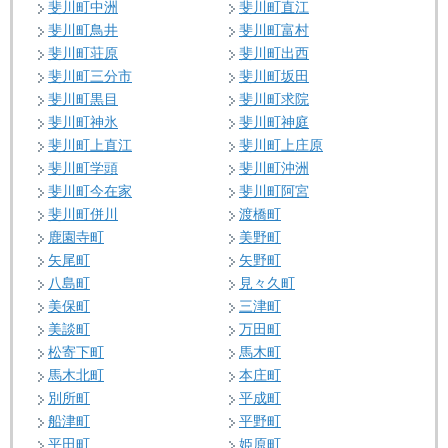
斐川町中洲
斐川町直江
斐川町鳥井
斐川町富村
斐川町荘原
斐川町出西
斐川町三分市
斐川町坂田
斐川町黒目
斐川町求院
斐川町神氷
斐川町神庭
斐川町上直江
斐川町上庄原
斐川町学頭
斐川町沖洲
斐川町今在家
斐川町阿宮
斐川町併川
渡橋町
鹿園寺町
美野町
矢尾町
矢野町
八島町
見々久町
美保町
三津町
美談町
万田町
松寄下町
馬木町
馬木北町
本庄町
別所町
平成町
船津町
平野町
平田町
姫原町