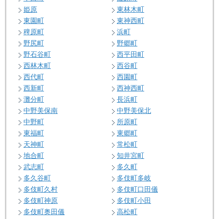
姫原
東林木町
東園町
東神西町
稗原町
浜町
野尻町
野郷町
野石谷町
西平田町
西林木町
西谷町
西代町
西園町
西新町
西神西町
灘分町
長浜町
中野美保南
中野美保北
中野町
所原町
東福町
東郷町
天神町
常松町
地合町
知井宮町
武志町
多久町
多久谷町
多伎町多岐
多伎町久村
多伎町口田儀
多伎町神原
多伎町小田
多伎町奥田儀
高松町