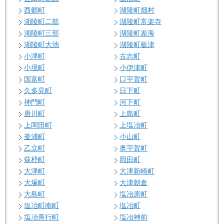
西郷町
湖陵町畑村
湖陵町二部
湖陵町常楽寺
湖陵町三部
湖陵町差海
湖陵町大池
湖陵町板津
小津町
古志町
小境町
小伊津町
国富町
口宇賀町
久多見町
日下町
神門町
河下町
唐川町
上島町
上岡田町
上塩冶町
釜浦町
小山町
乙立町
奥宇賀町
荻杼町
岡田町
大津町
大津新崎町
大塚町
大津朝倉
大島町
塩冶原町
塩冶町南町
塩冶町
塩冶善行町
塩冶神前