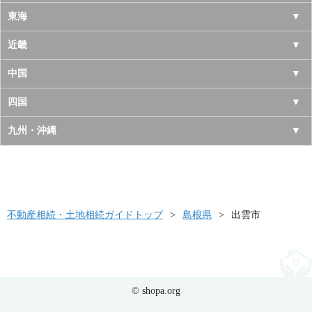
岩手県
神奈川県
山梨県
東海
宮城県
千葉県
長野県
愛知県
近畿
秋田県
埼玉県
新潟県
岐阜県
大阪府
中国
山形県
茨城県
富山県
三重県
京都府
鳥取県
四国
福島県
栃木県
石川県
静岡県
兵庫県
島根県
徳島県
九州・沖縄
群馬県
福井県
奈良県
岡山県
香川県
福岡県
滋賀県
広島県
愛媛県
佐賀県
和歌山県
山口県
高知県
不動産相続・土地相続ガイドトップ
長崎県
島根県
出雲市
熊本県
大分県
© shopa.org
宮崎県