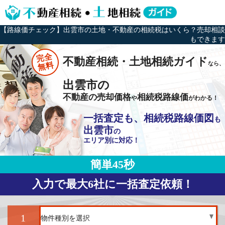
【路線価チェック】出雲市の土地・不動産の相続税はいくら？売却相談
もできます
完全
不動産相続・土地相続ガイド
なら、
無料
出雲市の
不動産の売却価格
相続税路線価
や
がわかる！
一括査定も、相続税路線価図
も
出雲市
の
エリア別に対応！
簡単45秒
入力で最大6社に一括査定依頼！
1