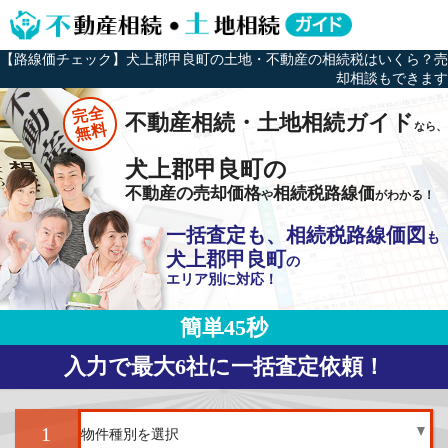
【路線価チェック】犬上郡甲良町の土地・不動産の相続税はいくら？売
却相談もできます
完全
不動産相続・土地相続ガイド
なら、
無料
犬上郡甲良町の
不動産の売却価格
相続税路線価
や
がわかる！
一括査定も、相続税路線価図
も
犬上郡甲良町
の
エリア別に対応！
簡単45秒
入力で最大6社に一括査定依頼！
1