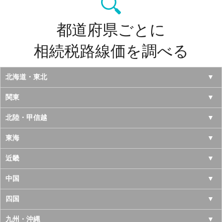
都道府県ごとに
相続税路線価を調べる
北海道・東北
北海道
関東
青森県
東京都
北陸・甲信越
岩手県
神奈川県
山梨県
東海
宮城県
千葉県
長野県
愛知県
近畿
秋田県
埼玉県
新潟県
岐阜県
大阪府
中国
山形県
茨城県
富山県
三重県
京都府
鳥取県
四国
福島県
栃木県
石川県
静岡県
兵庫県
島根県
徳島県
九州・沖縄