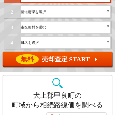
2
3
4
無料
売却査定 START
▲
犬上郡甲良町の
町域から相続路線価を調べる