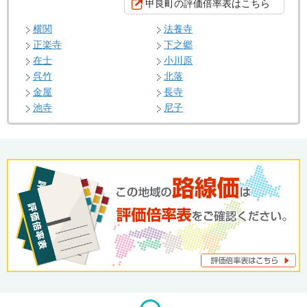
甲良町の評価倍率表はこちら
横関
法養寺
正楽寺
下之郷
在士
小川原
呉竹
北落
金屋
長寺
池寺
尼子