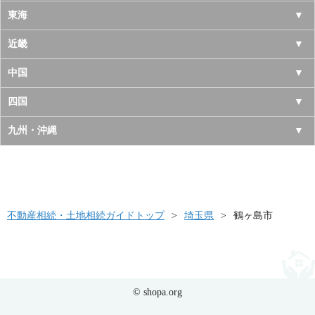
岩手県
神奈川県
山梨県
東海
宮城県
千葉県
長野県
愛知県
近畿
秋田県
埼玉県
新潟県
岐阜県
大阪府
中国
山形県
茨城県
富山県
三重県
京都府
鳥取県
四国
福島県
栃木県
石川県
静岡県
兵庫県
島根県
徳島県
九州・沖縄
群馬県
福井県
奈良県
岡山県
香川県
福岡県
滋賀県
広島県
愛媛県
佐賀県
和歌山県
山口県
高知県
不動産相続・土地相続ガイドトップ
長崎県
埼玉県
鶴ヶ島市
熊本県
大分県
© shopa.org
宮崎県