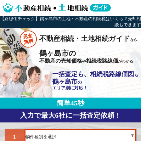
【路線価チェック】鶴ヶ島市の土地・不動産の相続税はいくら？売却相
談もできます
完全
不動産相続・土地相続ガイド
なら、
無料
鶴ヶ島市の
不動産の売却価格
相続税路線価
や
がわかる！
一括査定も、相続税路線価図
も
鶴ヶ島市
の
エリア別に対応！
簡単45秒
入力で最大6社に一括査定依頼！
1