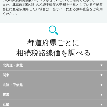
いる相続税路線価図へリンクさせているのでご確認ください。
また、北葛飾郡松伏町の相続不動産の売却を得意としている不動産
会社に査定依頼をしたい場合は、当サイトにある無料査定をご利用
ください。
都道府県ごとに
相続税路線価を調べる
北海道・東北
北海道
関東
青森県
東京都
北陸・甲信越
岩手県
神奈川県
山梨県
東海
宮城県
千葉県
長野県
愛知県
近畿