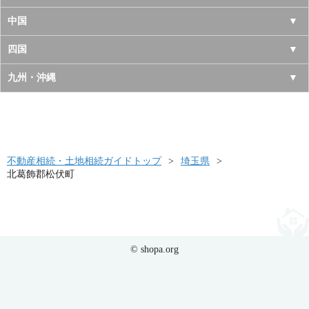
秋田県
埼玉県
新潟県
岐阜県
大阪府
中国
山形県
茨城県
富山県
三重県
京都府
鳥取県
四国
福島県
栃木県
石川県
静岡県
兵庫県
島根県
徳島県
九州・沖縄
群馬県
福井県
奈良県
岡山県
香川県
福岡県
滋賀県
広島県
愛媛県
佐賀県
和歌山県
山口県
高知県
不動産相続・土地相続ガイドトップ
長崎県
埼玉県
北葛飾郡松伏町
熊本県
大分県
宮崎県
© shopa.org
鹿児島県
沖縄県