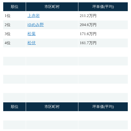
順位
市区町村
坪単価(平均)
1位
上赤岩
211.2万円
2位
ゆめみ野
204.6万円
3位
松葉
171.6万円
4位
松伏
161.7万円
順位
市区町村
坪単価(平均)