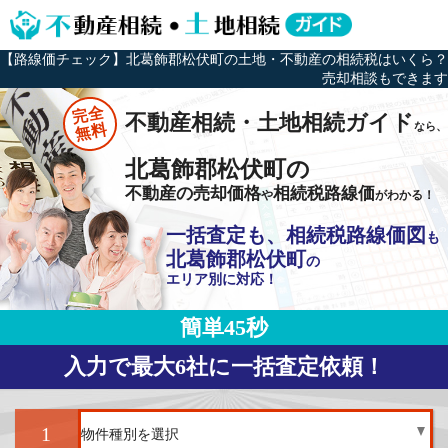
【路線価チェック】北葛飾郡松伏町の土地・不動産の相続税はいくら？
売却相談もできます
完全
不動産相続・土地相続ガイド
なら、
無料
北葛飾郡松伏町の
不動産の売却価格
相続税路線価
や
がわかる！
一括査定も、相続税路線価図
も
北葛飾郡松伏町
の
エリア別に対応！
簡単45秒
入力で最大6社に一括査定依頼！
1