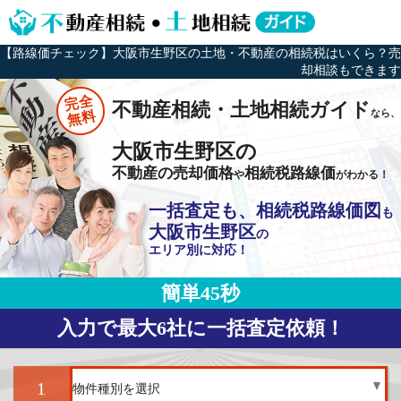
【路線価チェック】大阪市生野区の土地・不動産の相続税はいくら？売
却相談もできます
完全
不動産相続・土地相続ガイド
なら、
無料
大阪市生野区の
不動産の売却価格
相続税路線価
や
がわかる！
一括査定も、相続税路線価図
も
大阪市生野区
の
エリア別に対応！
簡単45秒
入力で最大6社に一括査定依頼！
1