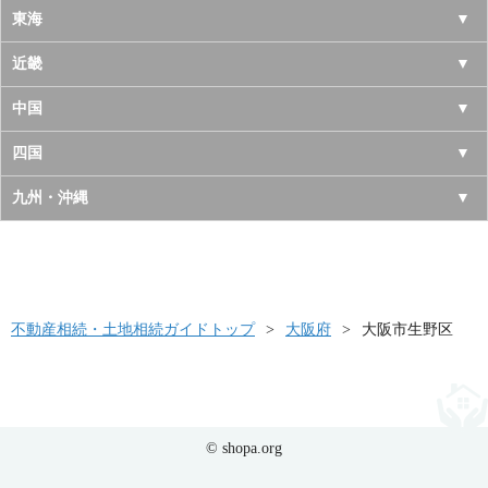
岩手県
神奈川県
山梨県
東海
宮城県
千葉県
長野県
愛知県
近畿
秋田県
埼玉県
新潟県
岐阜県
大阪府
中国
山形県
茨城県
富山県
三重県
京都府
鳥取県
四国
福島県
栃木県
石川県
静岡県
兵庫県
島根県
徳島県
九州・沖縄
群馬県
福井県
奈良県
岡山県
香川県
福岡県
滋賀県
広島県
愛媛県
佐賀県
和歌山県
山口県
高知県
不動産相続・土地相続ガイドトップ
長崎県
大阪府
大阪市生野区
熊本県
大分県
© shopa.org
宮崎県