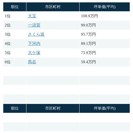
順位
市区町村
坪単価(平均)
1位
大宝
108.9万円
2位
一須賀
99.0万円
3位
さくら坂
95.7万円
4位
下河内
89.1万円
5位
大ケ塚
75.9万円
6位
馬谷
59.4万円
順位
市区町村
坪単価(平均)