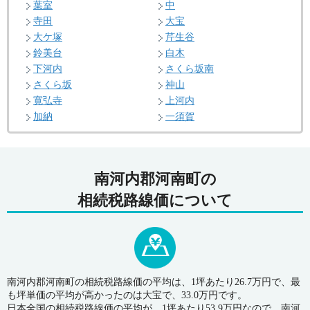
葉室
中
寺田
大宝
大ケ塚
芹生谷
鈴美台
白木
下河内
さくら坂南
さくら坂
神山
寛弘寺
上河内
加納
一須賀
南河内郡河南町の
相続税路線価について
南河内郡河南町の相続税路線価の平均は、1坪あたり26.7万円で、最
も坪単価の平均が高かったのは大宝で、33.0万円です。
日本全国の相続税路線価の平均が、1坪あたり53.9万円なので、南河