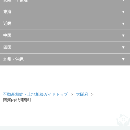
岩手県
神奈川県
山梨県
東海
宮城県
千葉県
長野県
愛知県
近畿
秋田県
埼玉県
新潟県
岐阜県
大阪府
中国
山形県
茨城県
富山県
三重県
京都府
鳥取県
四国
福島県
栃木県
石川県
静岡県
兵庫県
島根県
徳島県
九州・沖縄
群馬県
福井県
奈良県
岡山県
香川県
福岡県
滋賀県
広島県
愛媛県
佐賀県
和歌山県
山口県
高知県
不動産相続・土地相続ガイドトップ
長崎県
大阪府
南河内郡河南町
熊本県
大分県
宮崎県