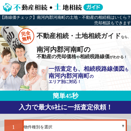
【路線価チェック】南河内郡河南町の土地・不動産の相続税はいくら？
売却相談もできます
完全
不動産相続・土地相続ガイド
なら、
無料
南河内郡河南町の
不動産の売却価格
相続税路線価
や
がわかる！
一括査定も、相続税路線価図
も
南河内郡河南町
の
エリア別に対応！
簡単45秒
入力で最大6社に一括査定依頼！
1