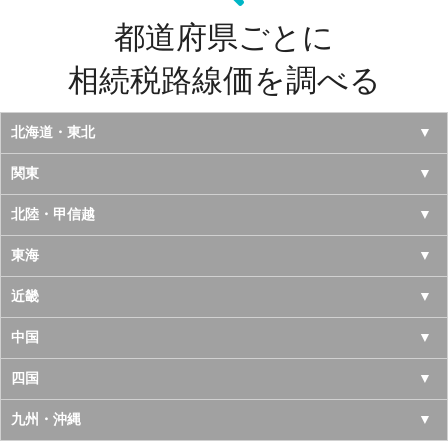
都道府県ごとに
相続税路線価を調べる
北海道・東北
北海道
関東
青森県
東京都
北陸・甲信越
岩手県
神奈川県
山梨県
東海
宮城県
千葉県
長野県
愛知県
近畿
秋田県
埼玉県
新潟県
岐阜県
大阪府
中国
山形県
茨城県
富山県
三重県
京都府
鳥取県
四国
福島県
栃木県
石川県
静岡県
兵庫県
島根県
徳島県
九州・沖縄