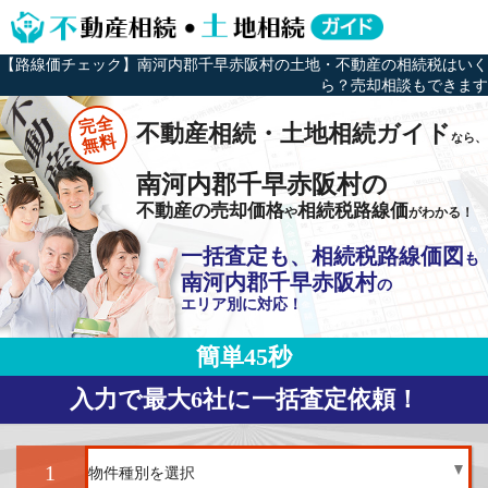
【路線価チェック】南河内郡千早赤阪村の土地・不動産の相続税はいく
ら？売却相談もできます
完全
不動産相続・土地相続ガイド
なら、
無料
南河内郡千早赤阪村の
不動産の売却価格
相続税路線価
や
がわかる！
一括査定も、相続税路線価図
も
南河内郡千早赤阪村
の
エリア別に対応！
簡単45秒
入力で最大6社に一括査定依頼！
1