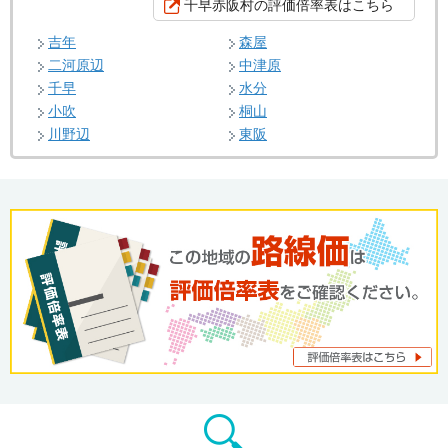
千早赤阪村の評価倍率表はこちら
吉年
森屋
二河原辺
中津原
千早
水分
小吹
桐山
川野辺
東阪