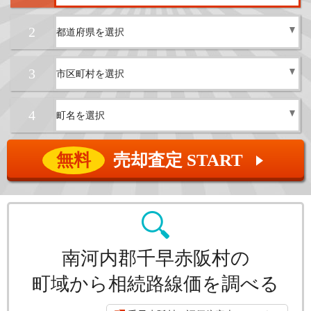
2
3
4
無料
売却査定 START
▲
南河内郡千早赤阪村の
町域から相続路線価を調べる