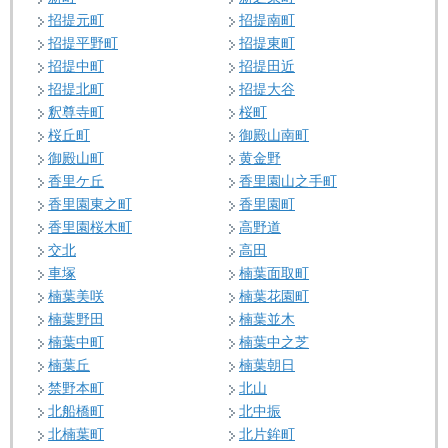
招提元町
招提南町
招提平野町
招提東町
招提中町
招提田近
招提北町
招提大谷
釈尊寺町
桜町
桜丘町
御殿山南町
御殿山町
黄金野
香里ケ丘
香里園山之手町
香里園東之町
香里園町
香里園桜木町
高野道
交北
高田
車塚
楠葉面取町
楠葉美咲
楠葉花園町
楠葉野田
楠葉並木
楠葉中町
楠葉中之芝
楠葉丘
楠葉朝日
禁野本町
北山
北船橋町
北中振
北楠葉町
北片鉾町