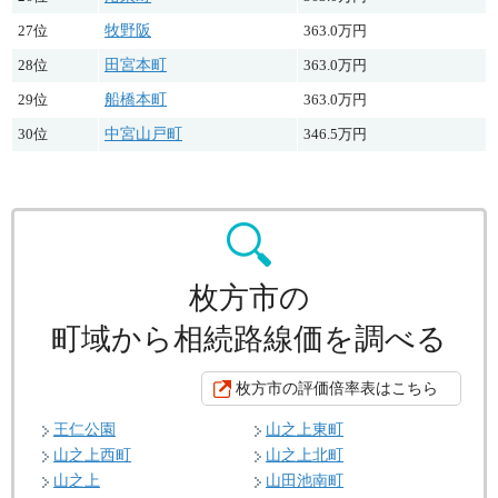
27位
牧野阪
363.0万円
28位
田宮本町
363.0万円
29位
船橋本町
363.0万円
30位
中宮山戸町
346.5万円
枚方市の
町域から相続路線価を調べる
枚方市の評価倍率表はこちら
王仁公園
山之上東町
山之上西町
山之上北町
山之上
山田池南町