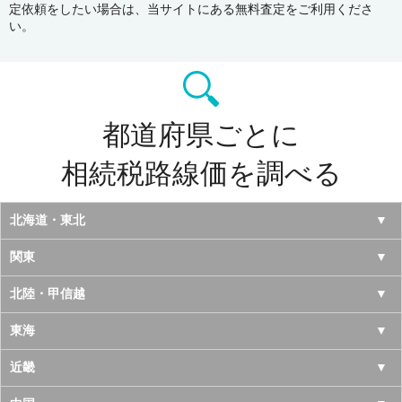
定依頼をしたい場合は、当サイトにある無料査定をご利用くださ
い。
都道府県ごとに
相続税路線価を調べる
北海道・東北
北海道
関東
青森県
東京都
北陸・甲信越
岩手県
神奈川県
山梨県
東海
宮城県
千葉県
長野県
愛知県
近畿
秋田県
埼玉県