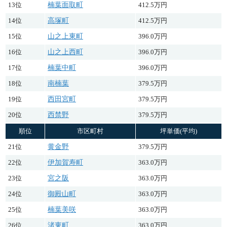
13位
楠葉面取町
412.5万円
14位
高塚町
412.5万円
15位
山之上東町
396.0万円
16位
山之上西町
396.0万円
17位
楠葉中町
396.0万円
18位
南楠葉
379.5万円
19位
西田宮町
379.5万円
20位
西禁野
379.5万円
順位
市区町村
坪単価(平均)
21位
黄金野
379.5万円
22位
伊加賀寿町
363.0万円
23位
宮之阪
363.0万円
24位
御殿山町
363.0万円
25位
楠葉美咲
363.0万円
26位
渚東町
363.0万円