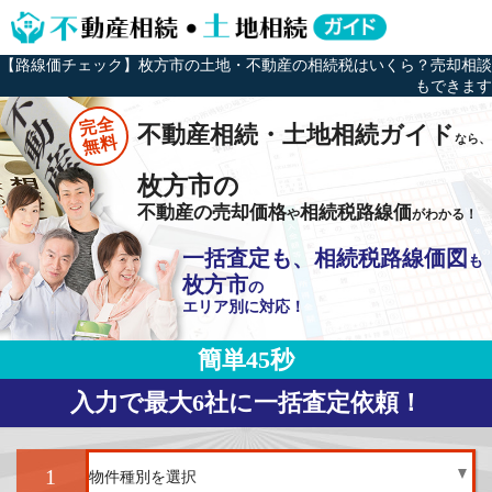
【路線価チェック】枚方市の土地・不動産の相続税はいくら？売却相談
もできます
完全
不動産相続・土地相続ガイド
なら、
無料
枚方市の
不動産の売却価格
相続税路線価
や
がわかる！
一括査定も、相続税路線価図
も
枚方市
の
エリア別に対応！
簡単45秒
入力で最大6社に一括査定依頼！
1