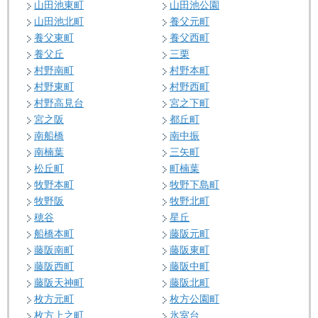
山田池東町
山田池公園
山田池北町
養父元町
養父東町
養父西町
養父丘
三栗
村野南町
村野本町
村野東町
村野西町
村野高見台
宮之下町
宮之阪
都丘町
南船橋
南中振
南楠葉
三矢町
松丘町
町楠葉
牧野本町
牧野下島町
牧野阪
牧野北町
穂谷
星丘
船橋本町
藤阪元町
藤阪南町
藤阪東町
藤阪西町
藤阪中町
藤阪天神町
藤阪北町
枚方元町
枚方公園町
枚方上之町
氷室台