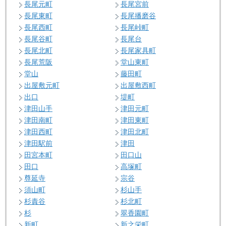
長尾元町
長尾宮前
長尾東町
長尾播磨谷
長尾西町
長尾峠町
長尾谷町
長尾台
長尾北町
長尾家具町
長尾荒阪
堂山東町
堂山
藤田町
出屋敷元町
出屋敷西町
出口
堤町
津田山手
津田元町
津田南町
津田東町
津田西町
津田北町
津田駅前
津田
田宮本町
田口山
田口
高塚町
尊延寺
宗谷
須山町
杉山手
杉責谷
杉北町
杉
翠香園町
新町
新之栄町