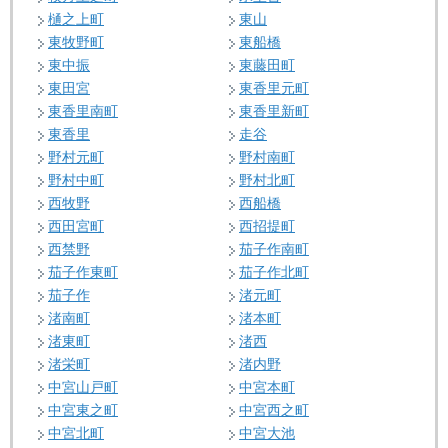
樋之上町
東山
東牧野町
東船橋
東中振
東藤田町
東田宮
東香里元町
東香里南町
東香里新町
東香里
走谷
野村元町
野村南町
野村中町
野村北町
西牧野
西船橋
西田宮町
西招提町
西禁野
茄子作南町
茄子作東町
茄子作北町
茄子作
渚元町
渚南町
渚本町
渚東町
渚西
渚栄町
渚内野
中宮山戸町
中宮本町
中宮東之町
中宮西之町
中宮北町
中宮大池