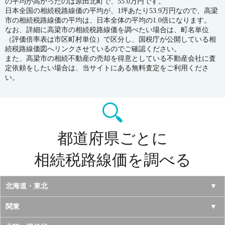
の平均が高かったのは原田北町で、55.0万円です。
日本全国の相続税路線価の平均が、1坪あたり53.9万円なので、高梁
市の相続税路線価の平均は、日本全体の平均の1.0倍になります。
なお、詳細に高梁市の相続税路線価を調べたい場合は、町名単位
（評価倍率表は市区町村単位）で区分し、国税庁が公開している相
続税路線価図へリンクさせているのでご確認ください。
また、高梁市の相続不動産の売却を得意としている不動産会社に査
定依頼をしたい場合は、当サイトにある無料査定をご利用くださ
い。
都道府県ごとに
相続税路線価を調べる
北海道・東北
北海道
関東