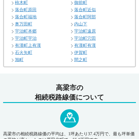
柿木町
御前町
落合町原田
落合町近似
落合町福地
落合町阿部
奥万田町
内山下
宇治町本郷
宇治町遠原
宇治町宇治
宇治町穴田
有漢町上有漢
有漢町有漢
石火矢町
伊賀町
旭町
間之町
高梁市の
相続税路線価について
高梁市の相続税路線価の平均は、1坪あたり37.4万円で、最も坪単価