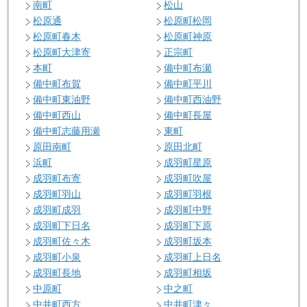
南町
松山
松原通
松原町松岡
松原町春木
松原町神原
松原町大津寄
正宗町
本町
備中町布瀬
備中町布賀
備中町平川
備中町東油野
備中町西油野
備中町西山
備中町長屋
備中町志藤用瀬
東町
原田南町
原田北町
浜町
成羽町星原
成羽町布寄
成羽町吹屋
成羽町羽山
成羽町羽根
成羽町成羽
成羽町中野
成羽町下日名
成羽町下原
成羽町佐々木
成羽町坂本
成羽町小泉
成羽町上日名
成羽町長地
成羽町相坂
中原町
中之町
中井町西方
中井町津々