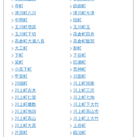
寺町
鉄砲町
津川町八川
津川町今津
中間町
段町
玉川町増原
玉川町玉
玉川町下切
高倉町田井
高倉町大瀬八長
高倉町飯部
大工町
新町
下町
下谷町
栄町
巨瀬町
小高下町
荒神町
甲賀町
川面町
川端町
川上町領家
川上町吉木
川上町三沢
川上町仁賀
川上町七地
川上町臘数
川上町下大竹
川上町地頭
川上町高山市
川上町高山
川上町上大竹
川上町大原
上谷町
片原町
鍜冶町