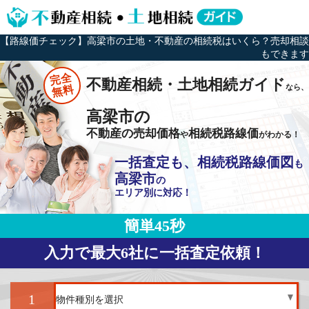
【路線価チェック】高梁市の土地・不動産の相続税はいくら？売却相談
もできます
完全
不動産相続・土地相続ガイド
なら、
無料
高梁市の
不動産の売却価格
相続税路線価
や
がわかる！
一括査定も、相続税路線価図
も
高梁市
の
エリア別に対応！
簡単45秒
入力で最大6社に一括査定依頼！
1