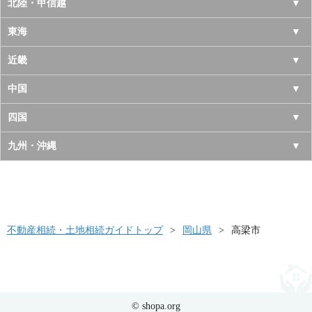
青森県
東京都
北陸・甲信越
岩手県
神奈川県
山梨県
東海
宮城県
千葉県
長野県
愛知県
近畿
秋田県
埼玉県
新潟県
岐阜県
大阪府
中国
山形県
茨城県
富山県
三重県
京都府
鳥取県
四国
福島県
栃木県
石川県
静岡県
兵庫県
島根県
徳島県
九州・沖縄
群馬県
福井県
奈良県
岡山県
香川県
福岡県
滋賀県
広島県
愛媛県
佐賀県
和歌山県
山口県
高知県
不動産相続・土地相続ガイドトップ
長崎県
岡山県
高梁市
熊本県
大分県
© shopa.org