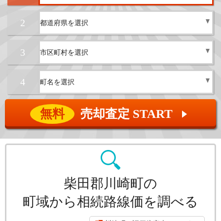
2
3
4
無料
売却査定 START
▲
柴田郡川崎町の
町域から相続路線価を調べる