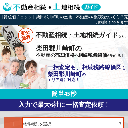
【路線価チェック】柴田郡川崎町の土地・不動産の相続税はいくら？売
却相談もできます
完全
不動産相続・土地相続ガイド
なら、
無料
柴田郡川崎町の
不動産の売却価格
相続税路線価
や
がわかる！
一括査定も、相続税路線価図
も
柴田郡川崎町
の
エリア別に対応！
簡単45秒
入力で最大6社に一括査定依頼！
1