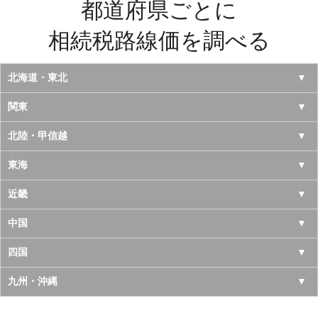
都道府県ごとに
相続税路線価を調べる
北海道・東北
北海道
関東
青森県
東京都
北陸・甲信越
岩手県
神奈川県
山梨県
東海
宮城県
千葉県
長野県
愛知県
近畿
秋田県
埼玉県
新潟県
岐阜県
大阪府
中国
山形県
茨城県
富山県
三重県
京都府
鳥取県
四国
福島県
栃木県
石川県
静岡県
兵庫県
島根県
徳島県
九州・沖縄
群馬県
福井県
奈良県
岡山県
香川県
福岡県