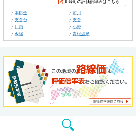
川崎町の評価倍率表はこちら
本砂金
前川
支倉台
支倉
川内
小野
今宿
青根温泉