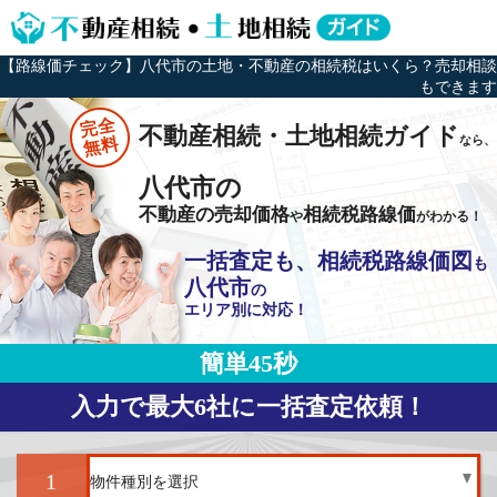
【路線価チェック】八代市の土地・不動産の相続税はいくら？売却相談
もできます
完全
不動産相続・土地相続ガイド
なら、
無料
八代市の
不動産の売却価格
相続税路線価
や
がわかる！
一括査定も、相続税路線価図
も
八代市
の
エリア別に対応！
簡単45秒
入力で最大6社に一括査定依頼！
1