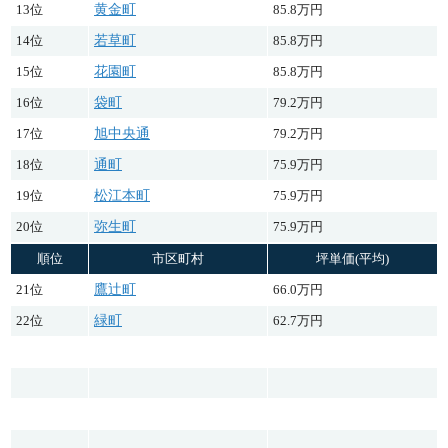
13位
黄金町
85.8万円
14位
若草町
85.8万円
15位
花園町
85.8万円
16位
袋町
79.2万円
17位
旭中央通
79.2万円
18位
通町
75.9万円
19位
松江本町
75.9万円
20位
弥生町
75.9万円
順位
市区町村
坪単価(平均)
21位
鷹辻町
66.0万円
22位
緑町
62.7万円