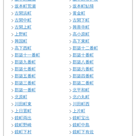
坂本町荒瀬
坂本町鮎帰
古閑浜町
黄金町
古閑中町
古閑下町
古閑上町
興善寺町
上野町
高小原町
興国町
高下東町
高下西町
郡築十二番町
郡築十一番町
郡築十番町
郡築九番町
郡築八番町
郡築七番町
郡築六番町
郡築五番町
郡築四番町
郡築三番町
郡築二番町
郡築一番町
北平和町
北原町
北の丸町
川田町東
川田町西
上日置町
上片町
鏡町両出
鏡町宝出
鏡町野崎
鏡町中島
鏡町下村
鏡町下有佐