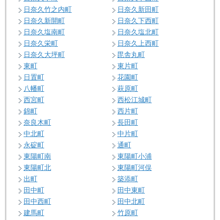
日奈久竹之内町
日奈久新田町
日奈久新開町
日奈久下西町
日奈久塩南町
日奈久塩北町
日奈久栄町
日奈久上西町
日奈久大坪町
毘舎丸町
東町
東片町
日置町
花園町
八幡町
萩原町
西宮町
西松江城町
錦町
西片町
奈良木町
長田町
中北町
中片町
永碇町
通町
東陽町南
東陽町小浦
東陽町北
東陽町河俣
出町
築添町
田中町
田中東町
田中西町
田中北町
建馬町
竹原町