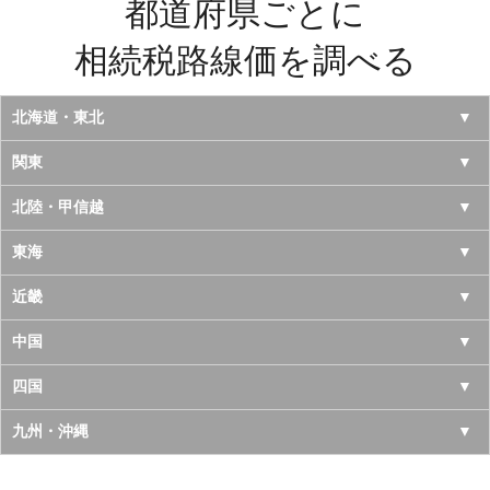
都道府県ごとに
相続税路線価を調べる
北海道・東北
北海道
関東
青森県
東京都
北陸・甲信越
岩手県
神奈川県
山梨県
東海
宮城県
千葉県
長野県
愛知県
近畿
秋田県
埼玉県
新潟県
岐阜県
大阪府
中国
山形県
茨城県
富山県
三重県
京都府
鳥取県
四国
福島県
栃木県
石川県
静岡県
兵庫県
島根県
徳島県
九州・沖縄
群馬県
福井県
奈良県
岡山県
香川県
福岡県