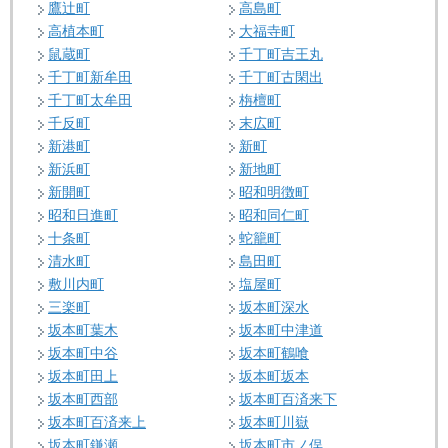
鷹辻町
高島町
高植本町
大福寺町
鼠蔵町
千丁町吉王丸
千丁町新牟田
千丁町古閑出
千丁町太牟田
栴檀町
千反町
末広町
新港町
新町
新浜町
新地町
新開町
昭和明徴町
昭和日進町
昭和同仁町
十条町
蛇籠町
清水町
島田町
敷川内町
塩屋町
三楽町
坂本町深水
坂本町葉木
坂本町中津道
坂本町中谷
坂本町鶴喰
坂本町田上
坂本町坂本
坂本町西部
坂本町百済来下
坂本町百済来上
坂本町川嶽
坂本町鎌瀬
坂本町市ノ俣