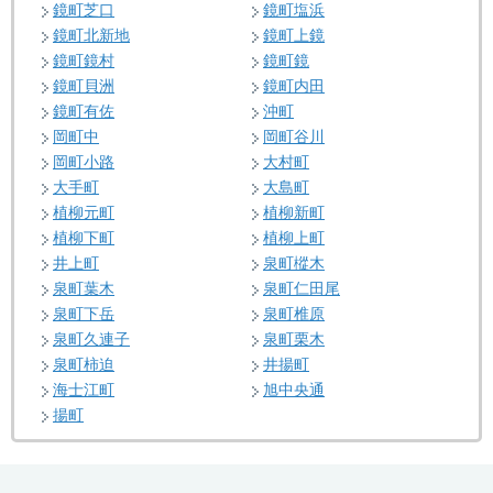
鏡町芝口
鏡町塩浜
鏡町北新地
鏡町上鏡
鏡町鏡村
鏡町鏡
鏡町貝洲
鏡町内田
鏡町有佐
沖町
岡町中
岡町谷川
岡町小路
大村町
大手町
大島町
植柳元町
植柳新町
植柳下町
植柳上町
井上町
泉町樅木
泉町葉木
泉町仁田尾
泉町下岳
泉町椎原
泉町久連子
泉町栗木
泉町柿迫
井揚町
海士江町
旭中央通
揚町