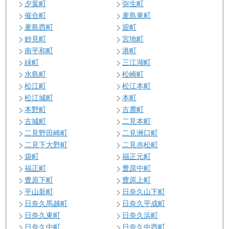
夕葉町
弥生町
催合町
麦島東町
麦島西町
迎町
妙見町
宮地町
南平和町
港町
緑町
三江湖町
水島町
松崎町
松江町
松江本町
松江城町
本町
本野町
古麓町
古城町
二見本町
二見野田崎町
二見洲口町
二見下大野町
二見赤松町
袋町
福正元町
福正町
豊原中町
豊原下町
豊原上町
平山新町
日奈久山下町
日奈久馬越町
日奈久平成町
日奈久東町
日奈久浜町
日奈久中町
日奈久中西町