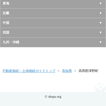
岩手県
神奈川県
山梨県
東海
宮城県
千葉県
長野県
愛知県
近畿
秋田県
埼玉県
新潟県
岐阜県
大阪府
中国
山形県
茨城県
富山県
三重県
京都府
鳥取県
四国
福島県
栃木県
石川県
静岡県
兵庫県
島根県
徳島県
九州・沖縄
群馬県
福井県
奈良県
岡山県
香川県
福岡県
滋賀県
広島県
愛媛県
佐賀県
和歌山県
山口県
高知県
不動産相続・土地相続ガイドトップ
長崎県
高知県
高岡郡津野町
熊本県
大分県
© shopa.org
宮崎県