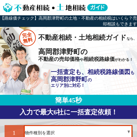
【路線価チェック】高岡郡津野町の土地・不動産の相続税はいくら？売
却相談もできます
完全
不動産相続・土地相続ガイド
なら、
無料
高岡郡津野町の
不動産の売却価格
相続税路線価
や
がわかる！
一括査定も、相続税路線価図
も
高岡郡津野町
の
エリア別に対応！
簡単45秒
入力で最大6社に一括査定依頼！
1