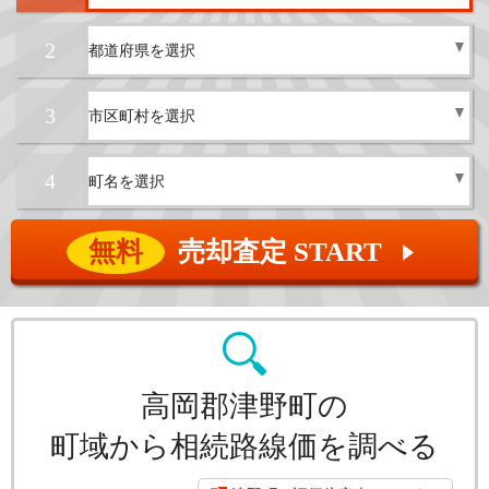
2
3
4
無料
売却査定 START
▲
高岡郡津野町の
町域から相続路線価を調べる