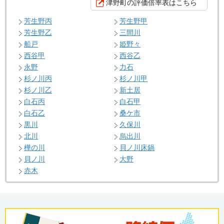
津野町の評価倍率表はこちら
芳生野丙
芳生野甲
芳生野乙
三間川
船戸
姫野々
西谷甲
西谷乙
永野
力石
杉ノ川丙
杉ノ川甲
杉ノ川乙
新土居
白石丙
白石甲
白石乙
桑ケ市
黒川
久保川
北川
烏出川
樺の川
貝ノ川床鍋
貝ノ川
大野
赤木