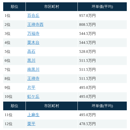
順位
市区町村
坪単価(平均)
1位
百合丘
957.0万円
2位
王禅寺西
808.5万円
3位
万福寺
544.5万円
4位
栗木台
544.5万円
5位
高石
528.0万円
6位
黒川
511.5万円
7位
南黒川
511.5万円
8位
王禅寺
511.5万円
9位
片平
495.0万円
10位
虹ケ丘
495.0万円
順位
市区町村
坪単価(平均)
11位
上麻生
495.0万円
12位
栗平
478.5万円