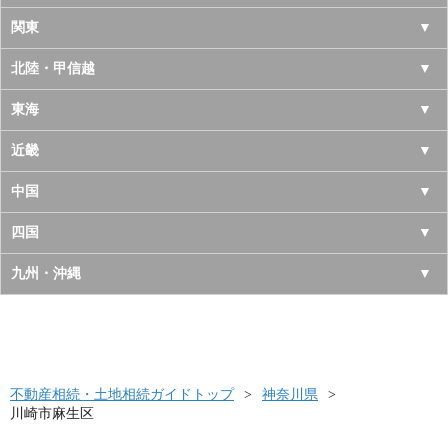
北海道
関東
青森県
東京都
北陸・甲信越
岩手県
神奈川県
山梨県
東海
宮城県
千葉県
長野県
愛知県
近畿
秋田県
埼玉県
新潟県
岐阜県
大阪府
中国
山形県
茨城県
富山県
三重県
京都府
鳥取県
四国
福島県
栃木県
石川県
静岡県
兵庫県
島根県
徳島県
九州・沖縄
群馬県
福井県
奈良県
岡山県
香川県
福岡県
滋賀県
広島県
愛媛県
佐賀県
和歌山県
山口県
高知県
不動産相続・土地相続ガイドトップ
長崎県
神奈川県
川崎市麻生区
熊本県