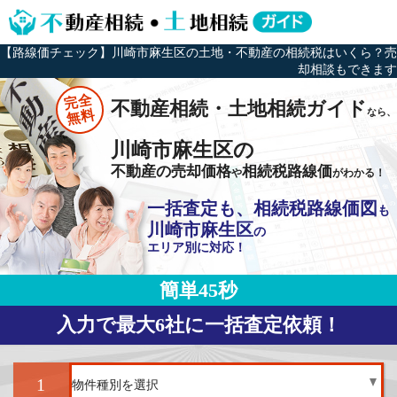
【路線価チェック】川崎市麻生区の土地・不動産の相続税はいくら？売
却相談もできます
完全
不動産相続・土地相続ガイド
なら、
無料
川崎市麻生区の
不動産の売却価格
相続税路線価
や
がわかる！
一括査定も、相続税路線価図
も
川崎市麻生区
の
エリア別に対応！
簡単45秒
入力で最大6社に一括査定依頼！
1