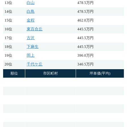
13位
白山
478.5万円
14位
白鳥
478.5万円
15位
金程
462.0万円
16位
東百合丘
445.5万円
17位
古沢
445.5万円
18位
下麻生
445.5万円
19位
岡上
396.0万円
20位
千代ケ丘
346.5万円
順位
市区町村
坪単価(平均)