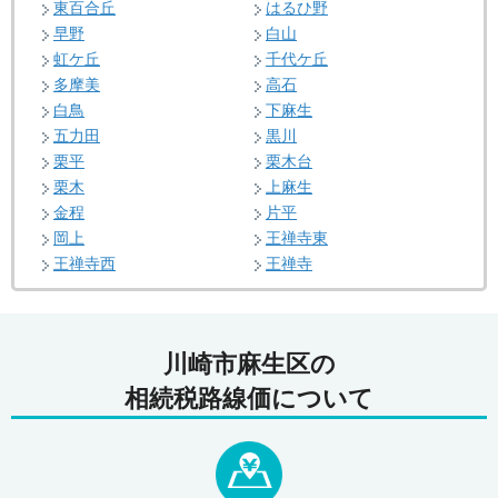
東百合丘
はるひ野
早野
白山
虹ケ丘
千代ケ丘
多摩美
高石
白鳥
下麻生
五力田
黒川
栗平
栗木台
栗木
上麻生
金程
片平
岡上
王禅寺東
王禅寺西
王禅寺
川崎市麻生区の
相続税路線価について