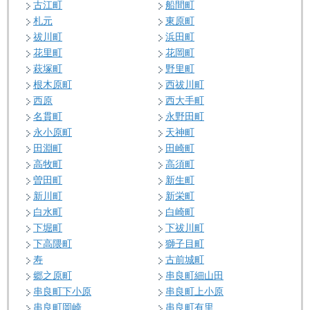
古江町
船間町
札元
東原町
祓川町
浜田町
花里町
花岡町
萩塚町
野里町
根木原町
西祓川町
西原
西大手町
名貫町
永野田町
永小原町
天神町
田淵町
田崎町
高牧町
高須町
曽田町
新生町
新川町
新栄町
白水町
白崎町
下堀町
下祓川町
下高隈町
獅子目町
寿
古前城町
郷之原町
串良町細山田
串良町下小原
串良町上小原
串良町岡崎
串良町有里