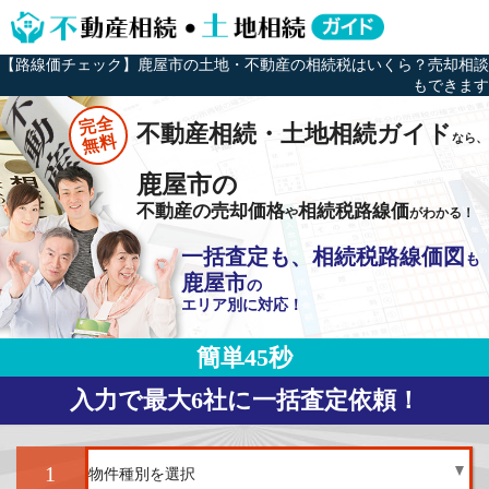
【路線価チェック】鹿屋市の土地・不動産の相続税はいくら？売却相談
もできます
完全
不動産相続・土地相続ガイド
なら、
無料
鹿屋市の
不動産の売却価格
相続税路線価
や
がわかる！
一括査定も、相続税路線価図
も
鹿屋市
の
エリア別に対応！
簡単45秒
入力で最大6社に一括査定依頼！
1