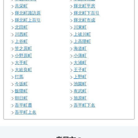
共栄町
輝北町平房
輝北町諏訪原
輝北町下百引
輝北町上百引
輝北町市成
北田町
川東町
川西町
上祓川町
上谷町
上高隈町
笠之原町
海道町
小野原町
小薄町
大手町
大浦町
大姶良町
王子町
打馬
上野町
今坂町
池園町
飯隈町
有武町
朝日町
旭原町
吾平町麓
吾平町下名
吾平町上名