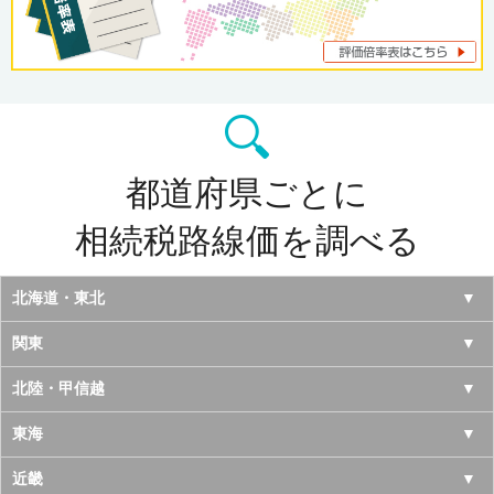
都道府県ごとに
相続税路線価を調べる
北海道・東北
北海道
関東
青森県
東京都
北陸・甲信越
岩手県
神奈川県
山梨県
東海
宮城県
千葉県
長野県
愛知県
近畿