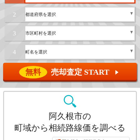
2
3
4
無料
売却査定 START
▲
阿久根市の
町域から相続路線価を調べる