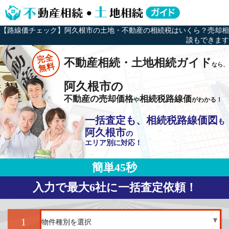
【路線価チェック】阿久根市の土地・不動産の相続税はいくら？売却相
談もできます
完全
不動産相続・土地相続ガイド
なら、
無料
阿久根市の
不動産の売却価格
相続税路線価
や
がわかる！
一括査定も、相続税路線価図
も
阿久根市
の
エリア別に対応！
簡単45秒
入力で最大6社に一括査定依頼！
1