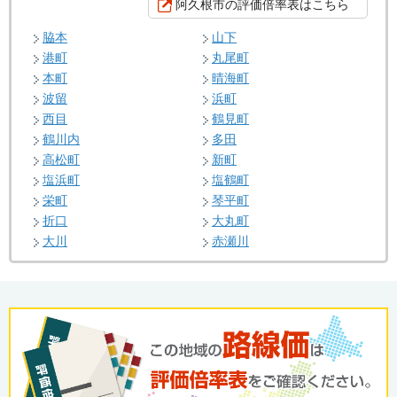
阿久根市の評価倍率表はこちら
脇本
山下
港町
丸尾町
本町
晴海町
波留
浜町
西目
鶴見町
鶴川内
多田
高松町
新町
塩浜町
塩鶴町
栄町
琴平町
折口
大丸町
大川
赤瀬川