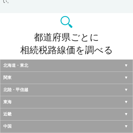
い。
都道府県ごとに
相続税路線価を調べる
北海道・東北
北海道
関東
青森県
東京都
北陸・甲信越
岩手県
神奈川県
山梨県
東海
宮城県
千葉県
長野県
愛知県
近畿
秋田県
埼玉県
新潟県
岐阜県
大阪府
中国