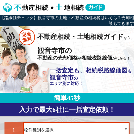
【路線価チェック】観音寺市の土地・不動産の相続税はいくら？売却相
談もできます
完全
不動産相続・土地相続ガイド
なら、
無料
観音寺市の
不動産の売却価格
相続税路線価
や
がわかる！
一括査定も、相続税路線価図
も
観音寺市
の
エリア別に対応！
簡単45秒
入力で最大6社に一括査定依頼！
1