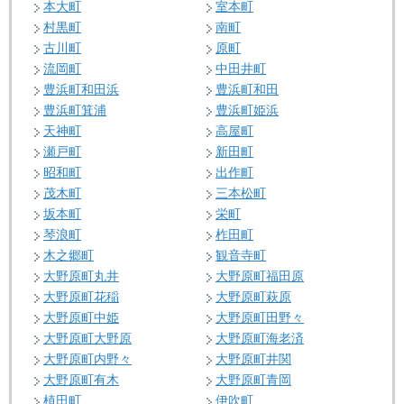
本大町
室本町
村黒町
南町
古川町
原町
流岡町
中田井町
豊浜町和田浜
豊浜町和田
豊浜町箕浦
豊浜町姫浜
天神町
高屋町
瀬戸町
新田町
昭和町
出作町
茂木町
三本松町
坂本町
栄町
琴浪町
柞田町
木之郷町
観音寺町
大野原町丸井
大野原町福田原
大野原町花稲
大野原町萩原
大野原町中姫
大野原町田野々
大野原町大野原
大野原町海老済
大野原町内野々
大野原町井関
大野原町有木
大野原町青岡
植田町
伊吹町