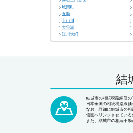
善右ヱ門新田
城南町
五助
上山川
大谷瀬
江川大町
結
結城市の相続税路線価の平
日本全国の相続税路線価の
なお、詳細に結城市の相
価図へリンクさせている
また、結城市の相続不動