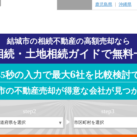
愛知県
岐阜県
三重県
静岡県
鹿児島県
沖縄県
結城市の相続不動産の高額売却なら
相続・土地相続ガイドで無料
6
45秒の入力で最大
社を比較検討
市の不動産売却が得意な会社が見つ
step
2
step
3