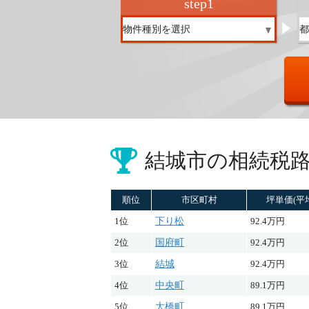
step
1
結城市の
相続税
順位
市区町村
坪単価(平
1位
下り松
92.4万円
2位
国府町
92.4万円
3位
結城
92.4万円
4位
中央町
89.1万円
5位
大橋町
89.1万円