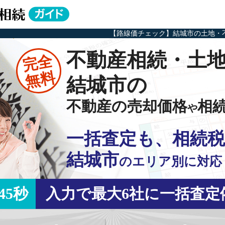
【路線価チェック】結城市の土地・
不動産相続・土
完全
無料
結城市の
不動産の売却価格
相
や
一括査定も、相続税
結城市
の
エリア別に対応
45秒
入力で最大6社に一括査定