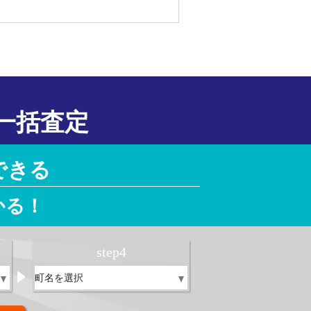
一括査定
できる
かる！
step
4