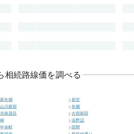
ら相続路線価を調べる
新矢畑
若宮
山川新宿
矢畑
北南茂呂
古宿新田
林
浜野辺
中央町
田間