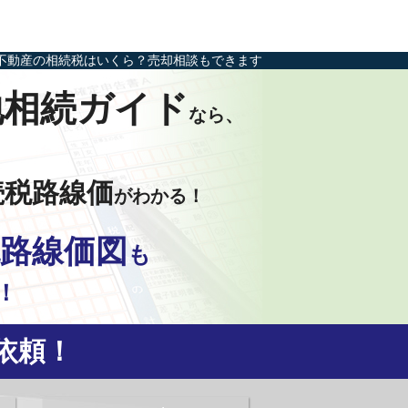
不動産の相続税はいくら？売却相談もできます
地相続ガイド
なら、
続税路線価
がわかる！
路線価図
も
！
依頼！