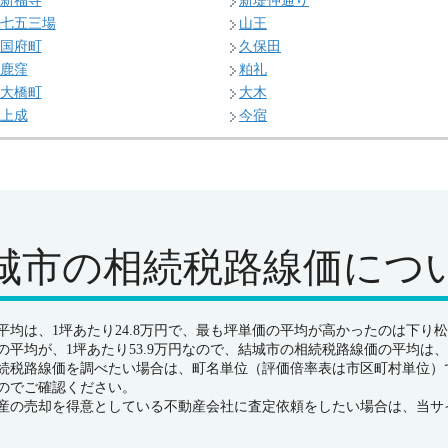
新福寺
新堤仲通り
七五三場
山王
国府町
久保田
鹿窪
粕礼
大橋町
大木
上成
今宿
城市の
相続税路線価につ
均は、1坪あたり24.8万円で、最も坪単価の平均が高かったのは下り松で
平均が、1坪あたり53.9万円なので、結城市の相続税路線価の平均は、
続税路線価を調べたい場合は、町名単位（評価倍率表は市区町村単位）
のでご確認ください。
産の売却を得意としている不動産会社に査定依頼をしたい場合は、当サ