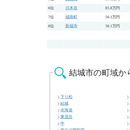
6位
川木谷
85.8万円
7位
城南町
56.1万円
8位
新福寺
56.1万円
結城市の
町域か
下り松
結城
水海道
東茂呂
中