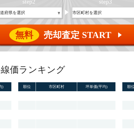
step
2
step
3
無料
売却査定 START
▲
路線価ランキング
均)
順位
市区町村
坪単価(平均)
順