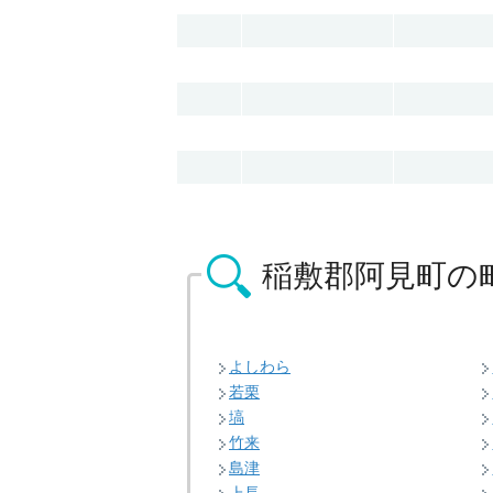
稲敷郡阿見町の
よしわら
若栗
塙
竹来
島津