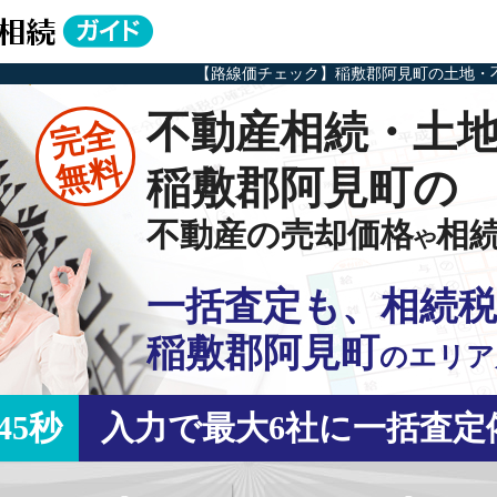
【路線価チェック】稲敷郡阿見町の土地・
不動産相続・土
完全
無料
稲敷郡阿見町の
不動産の売却価格
相
や
一括査定も、相続税
稲敷郡阿見町
の
エリア
45秒
入力で最大6社に一括査定