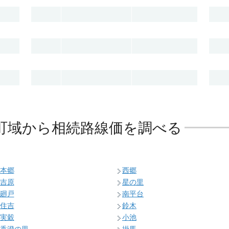
町域から相続路線価を調べる
本郷
西郷
吉原
星の里
廻戸
南平台
住吉
鈴木
実穀
小池