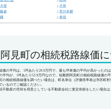
香澄の里
掛馬
大室
大形
飯倉
荒川本郷
曙
青宿
郡阿見町の
相続税路線価に
価の平均は、1坪あたり20.0万円で、最も坪単価の平均が高かったのは住
平均が、1坪あたり53.9万円なので、稲敷郡阿見町の相続税路線価の平
町の相続税路線価を調べたい場合は、町名単位（評価倍率表は市区町村
ているのでご確認ください。
続不動産の売却を得意としている不動産会社に査定依頼をしたい場合は