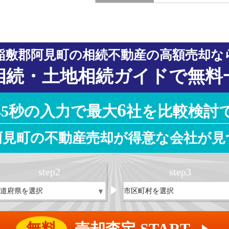
稲敷郡阿見町の相続不動産の高額売却な
相続・土地相続ガイドで無料
6
45秒の入力で最大
社を比較検討
阿見町の不動産売却が得意な会社が見
step
2
step
3
無料
売却査定 START