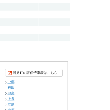
阿見町の評価倍率表はこちら
中郷
福田
中央
上条
君島