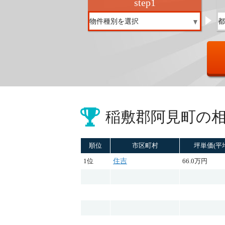
step
1
稲敷郡阿見町の
順位
市区町村
坪単価(平
1位
住吉
66.0万円