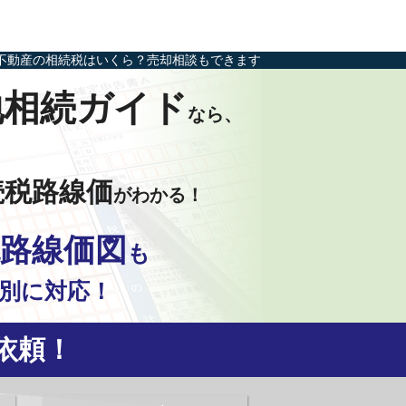
不動産の相続税はいくら？売却相談もできます
地相続ガイド
なら、
続税路線価
がわかる！
路線価図
も
別に対応！
依頼！