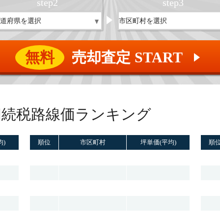
step
2
step
3
無料
売却査定 START
▲
相続税路線価ランキング
均)
順位
市区町村
坪単価(平均)
順