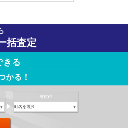
ら
一括査定
できる
つかる！
step
4