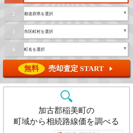
2
3
4
無料
売却査定 START
▲
加古郡稲美町の
町域から相続路線価を調べる