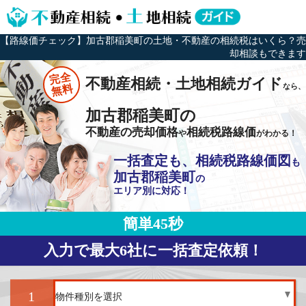
【路線価チェック】加古郡稲美町の土地・不動産の相続税はいくら？売
却相談もできます
完全
不動産相続・土地相続ガイド
なら、
無料
加古郡稲美町の
不動産の売却価格
相続税路線価
や
がわかる！
一括査定も、相続税路線価図
も
加古郡稲美町
の
エリア別に対応！
簡単45秒
入力で最大6社に一括査定依頼！
1