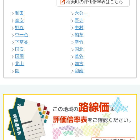
稲美町の評価倍率表はこちら
和田
六分一
森安
野寺
野谷
中村
中一色
蛸草
下草谷
幸竹
国安
国北
国岡
草谷
北山
加古
岡
印南