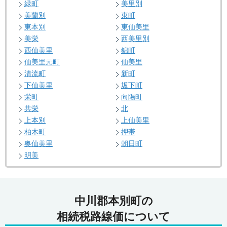
緑町
美里別
美蘭別
東町
東本別
東仙美里
美栄
西美里別
西仙美里
錦町
仙美里元町
仙美里
清流町
新町
下仙美里
坂下町
栄町
向陽町
共栄
北
上本別
上仙美里
柏木町
押帯
奥仙美里
朝日町
明美
中川郡本別町の
相続税路線価について