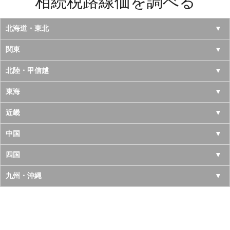
相続税路線価を調べる
北海道・東北
北海道
関東
青森県
東京都
北陸・甲信越
岩手県
神奈川県
山梨県
東海
宮城県
千葉県
長野県
愛知県
近畿
秋田県
埼玉県
新潟県
岐阜県
大阪府
中国
山形県
茨城県
富山県
三重県
京都府
鳥取県
四国
福島県
栃木県
石川県
静岡県
兵庫県
島根県
徳島県
九州・沖縄
群馬県
福井県
奈良県
岡山県
香川県
福岡県
滋賀県
広島県
愛媛県
佐賀県