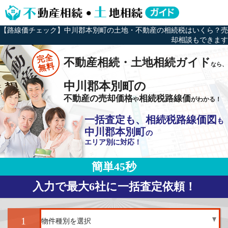
【路線価チェック】中川郡本別町の土地・不動産の相続税はいくら？売
却相談もできます
完全
不動産相続・土地相続ガイド
なら、
無料
中川郡本別町の
不動産の売却価格
相続税路線価
や
がわかる！
一括査定も、相続税路線価図
も
中川郡本別町
の
エリア別に対応！
簡単45秒
入力で最大6社に一括査定依頼！
1