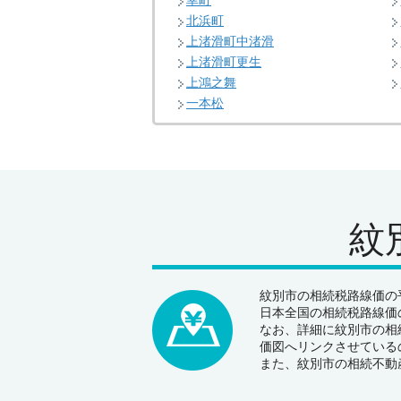
幸町
北浜町
上渚滑町中渚滑
上渚滑町更生
上鴻之舞
一本松
紋
紋別市の相続税路線価の平
日本全国の相続税路線価の
なお、詳細に紋別市の相
価図へリンクさせている
また、紋別市の相続不動