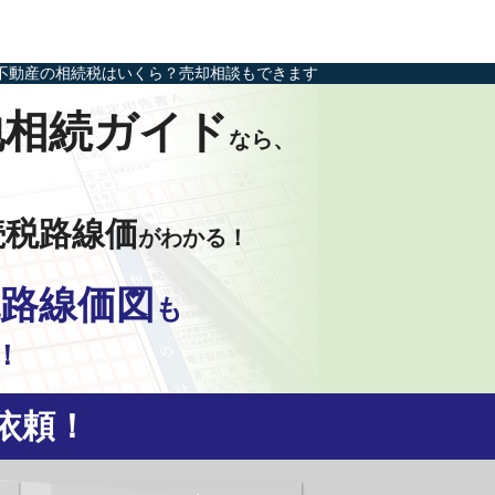
不動産の相続税はいくら？売却相談もできます
地相続ガイド
なら、
続税路線価
がわかる！
路線価図
も
！
依頼！