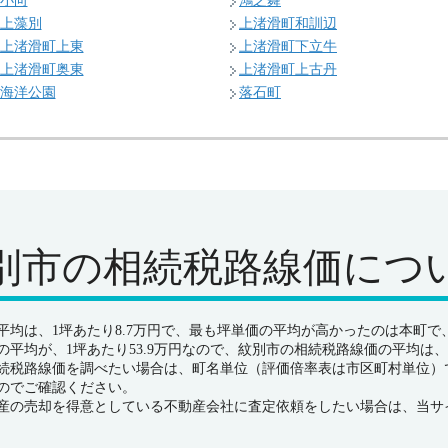
小向
鴻之舞
上藻別
上渚滑町和訓辺
上渚滑町上東
上渚滑町下立牛
上渚滑町奥東
上渚滑町上古丹
海洋公園
落石町
別市の
相続税路線価につ
均は、1坪あたり8.7万円で、最も坪単価の平均が高かったのは本町で、1
平均が、1坪あたり53.9万円なので、紋別市の相続税路線価の平均は、
続税路線価を調べたい場合は、町名単位（評価倍率表は市区町村単位）
のでご確認ください。
産の売却を得意としている不動産会社に査定依頼をしたい場合は、当サ