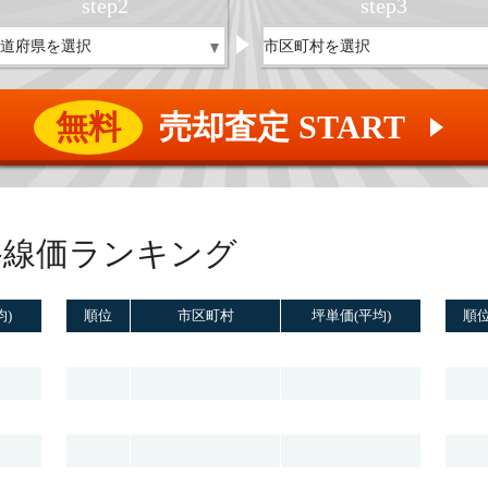
step
2
step
3
無料
売却査定 START
▲
路線価ランキング
均)
順位
市区町村
坪単価(平均)
順