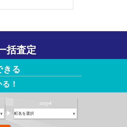
一括査定
できる
かる！
step
4