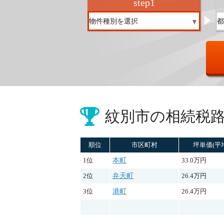
step
1
紋別市の
相続税
順位
市区町村
坪単価(平
1位
本町
33.0万円
2位
弁天町
26.4万円
3位
港町
26.4万円