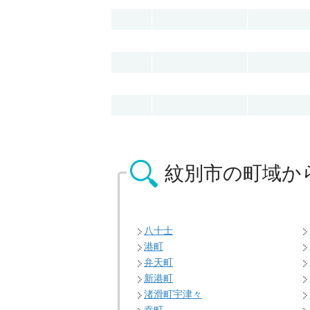
紋別市の
町域か
八十士
港町
弁天町
新港町
渚滑町宇津々