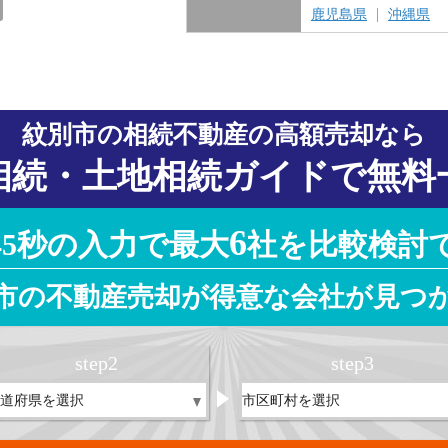
愛知県
岐阜県
三重県
静岡県
鹿児島県
沖縄県
紋別市の相続不動産の高額売却なら
相続・土地相続ガイドで無料
6
45秒の入力で最大
社を比較検討
市の不動産売却が得意な会社が見つ
step
2
step
3