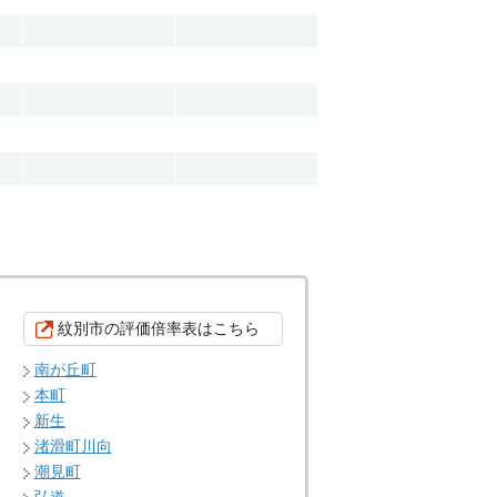
紋別市の評価倍率表はこちら
南が丘町
本町
新生
渚滑町川向
潮見町