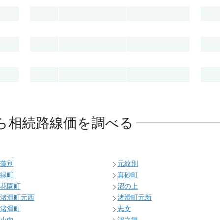
ら相続路線価を調べる
藻別
元紋別
緑町
真砂町
花園町
沼の上
渚滑町元西
渚滑町元新
渚滑町
志文