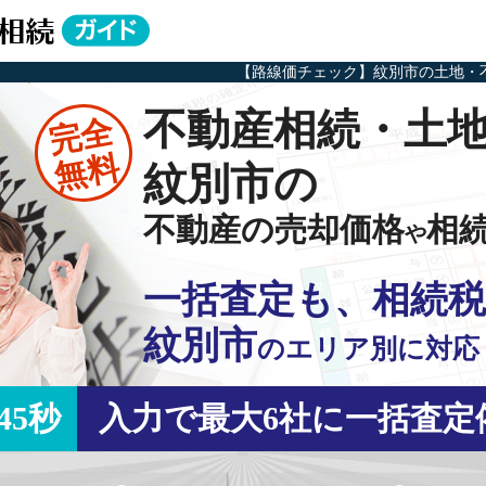
【路線価チェック】紋別市の土地・
不動産相続・土
完全
無料
紋別市の
不動産の売却価格
相
や
一括査定も、相続税
紋別市
の
エリア別に対応
45秒
入力で最大6社に一括査定