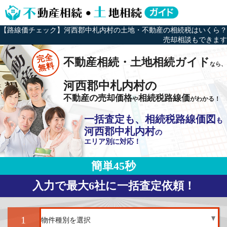
【路線価チェック】河西郡中札内村の土地・不動産の相続税はいくら？
売却相談もできます
完全
不動産相続・土地相続ガイド
なら、
無料
河西郡中札内村の
不動産の売却価格
相続税路線価
や
がわかる！
一括査定も、相続税路線価図
も
河西郡中札内村
の
エリア別に対応！
簡単45秒
入力で最大6社に一括査定依頼！
1