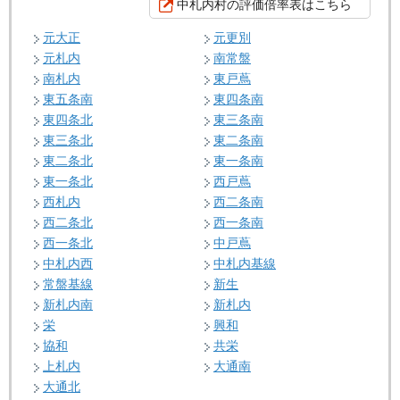
中札内村の評価倍率表はこちら
元大正
元更別
元札内
南常盤
南札内
東戸蔦
東五条南
東四条南
東四条北
東三条南
東三条北
東二条南
東二条北
東一条南
東一条北
西戸蔦
西札内
西二条南
西二条北
西一条南
西一条北
中戸蔦
中札内西
中札内基線
常盤基線
新生
新札内南
新札内
栄
興和
協和
共栄
上札内
大通南
大通北