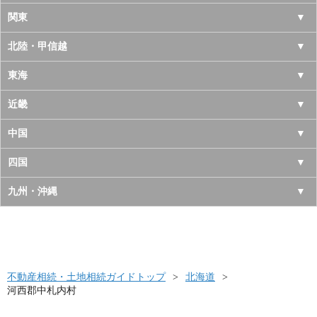
北海道
関東
青森県
東京都
北陸・甲信越
岩手県
神奈川県
山梨県
東海
宮城県
千葉県
長野県
愛知県
近畿
秋田県
埼玉県
新潟県
岐阜県
大阪府
中国
山形県
茨城県
富山県
三重県
京都府
鳥取県
四国
福島県
栃木県
石川県
静岡県
兵庫県
島根県
徳島県
九州・沖縄
群馬県
福井県
奈良県
岡山県
香川県
福岡県
滋賀県
広島県
愛媛県
佐賀県
和歌山県
山口県
高知県
不動産相続・土地相続ガイドトップ
長崎県
北海道
河西郡中札内村
熊本県