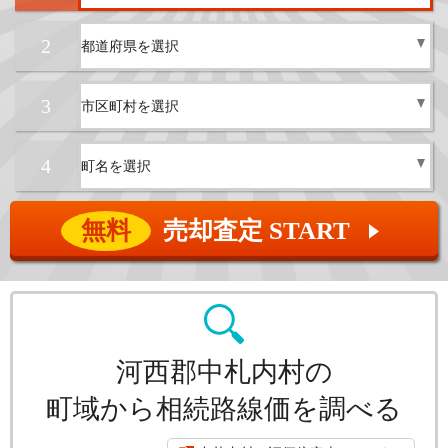
2
3
4
無料
売却査定 START
▲
河西郡中札内村の
町域から相続路線価を調べる