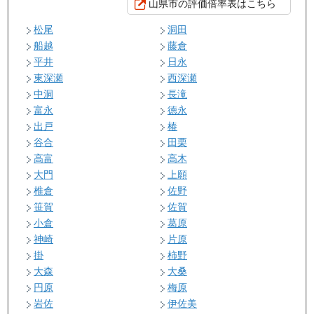
山県市の評価倍率表はこちら
松尾
洞田
船越
藤倉
平井
日永
東深瀬
西深瀬
中洞
長滝
富永
徳永
出戸
椿
谷合
田栗
高富
高木
大門
上願
椎倉
佐野
笹賀
佐賀
小倉
葛原
神崎
片原
掛
柿野
大森
大桑
円原
梅原
岩佐
伊佐美