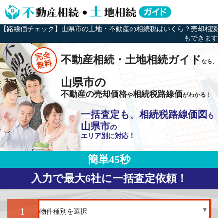
【路線価チェック】山県市の土地・不動産の相続税はいくら？売却相談
もできます
完全
不動産相続・土地相続ガイド
なら、
無料
山県市の
不動産の売却価格
相続税路線価
や
がわかる！
一括査定も、相続税路線価図
も
山県市
の
エリア別に対応！
簡単45秒
入力で最大6社に一括査定依頼！
1