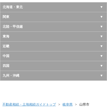
北海道・東北
北海道
関東
青森県
東京都
北陸・甲信越
岩手県
神奈川県
山梨県
東海
宮城県
千葉県
長野県
愛知県
近畿
秋田県
埼玉県
新潟県
岐阜県
大阪府
中国
山形県
茨城県
富山県
三重県
京都府
鳥取県
四国
福島県
栃木県
石川県
静岡県
兵庫県
島根県
徳島県
九州・沖縄
群馬県
福井県
奈良県
岡山県
香川県
福岡県
滋賀県
広島県
愛媛県
佐賀県
和歌山県
山口県
高知県
不動産相続・土地相続ガイドトップ
長崎県
岐阜県
山県市