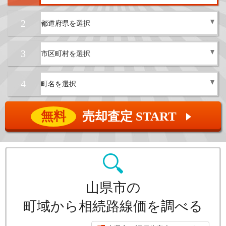
2
3
4
無料
売却査定 START
▲
山県市の
町域から相続路線価を調べる