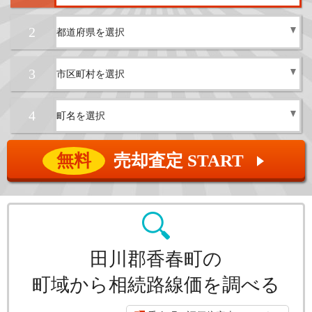
2
3
4
無料
売却査定 START
▲
田川郡香春町の
町域から相続路線価を調べる