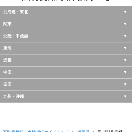
北海道・東北
北海道
関東
青森県
東京都
北陸・甲信越
岩手県
神奈川県
山梨県
東海
宮城県
千葉県
長野県
愛知県
近畿
秋田県
埼玉県
新潟県
岐阜県
大阪府
中国
山形県
茨城県
富山県
三重県
京都府
鳥取県
四国
福島県
栃木県
石川県
静岡県
兵庫県
島根県
徳島県
九州・沖縄
群馬県
福井県
奈良県
岡山県
香川県
福岡県
滋賀県
広島県
愛媛県
佐賀県
和歌山県
山口県
高知県