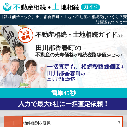
【路線価チェック】田川郡香春町の土地・不動産の相続税はいくら？売
却相談もできます
完全
不動産相続・土地相続ガイド
なら、
無料
田川郡香春町の
不動産の売却価格
相続税路線価
や
がわかる！
一括査定も、相続税路線価図
も
田川郡香春町
の
エリア別に対応！
簡単45秒
入力で最大6社に一括査定依頼！
1