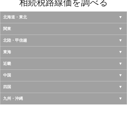
相続税路線価を調べる
北海道・東北
北海道
関東
青森県
東京都
北陸・甲信越
岩手県
神奈川県
山梨県
東海
宮城県
千葉県
長野県
愛知県
近畿
秋田県
埼玉県
新潟県
岐阜県
大阪府
中国
山形県
茨城県
富山県
三重県
京都府
鳥取県
四国
福島県
栃木県
石川県
静岡県
兵庫県
島根県
徳島県
九州・沖縄
群馬県
福井県
奈良県
岡山県
香川県
福岡県
滋賀県
広島県
愛媛県
佐賀県