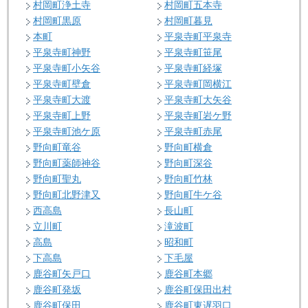
村岡町浄土寺
村岡町五本寺
村岡町黒原
村岡町暮見
本町
平泉寺町平泉寺
平泉寺町神野
平泉寺町笹尾
平泉寺町小矢谷
平泉寺町経塚
平泉寺町壁倉
平泉寺町岡横江
平泉寺町大渡
平泉寺町大矢谷
平泉寺町上野
平泉寺町岩ケ野
平泉寺町池ケ原
平泉寺町赤尾
野向町竜谷
野向町横倉
野向町薬師神谷
野向町深谷
野向町聖丸
野向町竹林
野向町北野津又
野向町牛ケ谷
西高島
長山町
立川町
滝波町
高島
昭和町
下高島
下毛屋
鹿谷町矢戸口
鹿谷町本郷
鹿谷町発坂
鹿谷町保田出村
鹿谷町保田
鹿谷町東遅羽口