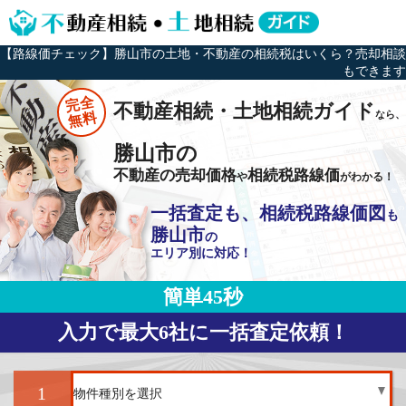
【路線価チェック】勝山市の土地・不動産の相続税はいくら？売却相談
もできます
完全
不動産相続・土地相続ガイド
なら、
無料
勝山市の
不動産の売却価格
相続税路線価
や
がわかる！
一括査定も、相続税路線価図
も
勝山市
の
エリア別に対応！
簡単45秒
入力で最大6社に一括査定依頼！
1