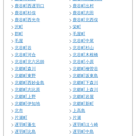
鹿谷町西遅羽口
鹿谷町出村
鹿谷町杉俣
鹿谷町志田
鹿谷町西光寺
鹿谷町北西俣
沢町
栄町
郡町
毛屋町
毛屋
北谷町中尾
北谷町谷
北谷町杉山
北谷町河合
北谷町木根橋
北谷町北六呂師
北谷町小原
北郷町森川
北郷町檜曽谷
北郷町東野
北郷町坂東島
北郷町西妙金島
北郷町下森川
北郷町志比原
北郷町上森川
北郷町上野
北郷町岩屋
北郷町伊知地
北郷町新町
北市
上高島
片瀬町
片瀬
遅羽町蓬生
遅羽町ほう崎
遅羽町比島
遅羽町中島