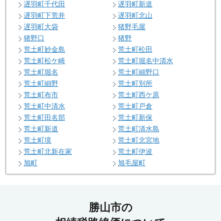
遅羽町千代田
遅羽町新道
遅羽町下荒井
遅羽町北山
遅羽町大袋
猪野毛屋
猪野口
猪野
荒土町妙金島
荒土町松田
荒土町松ケ崎
荒土町堀名中清水
荒土町堀名
荒土町細野口
荒土町細野
荒土町別所
荒土町布市
荒土町西ケ原
荒土町中清水
荒土町戸倉
荒土町田名部
荒土町新保
荒土町新道
荒土町清水島
荒土町境
荒土町北宮地
荒土町北新在家
荒土町伊波
旭町
旭毛屋町
勝山市の