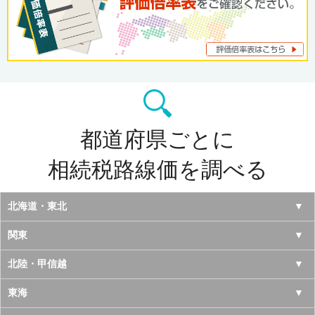
都道府県ごとに
相続税路線価を調べる
北海道・東北
北海道
関東
青森県
東京都
北陸・甲信越
岩手県
神奈川県
山梨県
東海