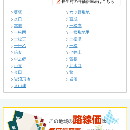
長生村の評価倍率表はこちら
薮塚
六ツ野飛地
水口
宮成
本郷
一松戊
一松丙
一松飛地甲
一松丁
一松甲
一松乙
一松
信友
七井土
中之郷
曽根
小泉
北水口
金田
驚
岩沼飛地
岩沼
入山津