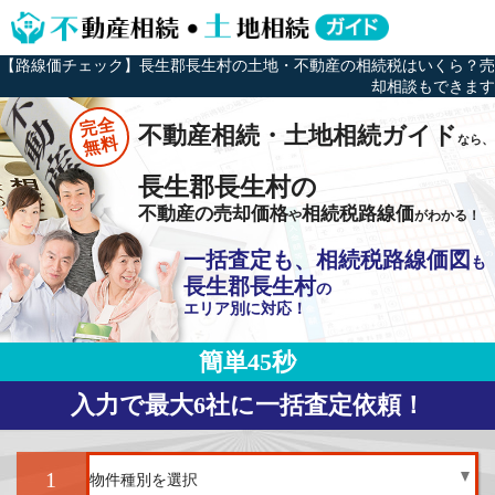
【路線価チェック】長生郡長生村の土地・不動産の相続税はいくら？売
却相談もできます
完全
不動産相続・土地相続ガイド
なら、
無料
長生郡長生村の
不動産の売却価格
相続税路線価
や
がわかる！
一括査定も、相続税路線価図
も
長生郡長生村
の
エリア別に対応！
簡単45秒
入力で最大6社に一括査定依頼！
1