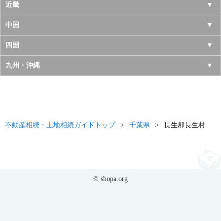
宮城県
千葉県
長野県
愛知県
近畿
秋田県
埼玉県
新潟県
岐阜県
大阪府
中国
山形県
茨城県
富山県
三重県
京都府
鳥取県
四国
福島県
栃木県
石川県
静岡県
兵庫県
島根県
徳島県
九州・沖縄
群馬県
福井県
奈良県
岡山県
香川県
福岡県
滋賀県
広島県
愛媛県
佐賀県
和歌山県
山口県
高知県
不動産相続・土地相続ガイドトップ
長崎県
千葉県
長生郡長生村
熊本県
大分県
© shopa.org
宮崎県
鹿児島県