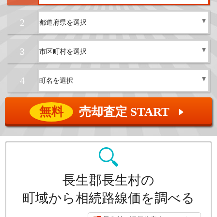
2
3
4
無料
売却査定 START
▲
長生郡長生村の
町域から相続路線価を調べる