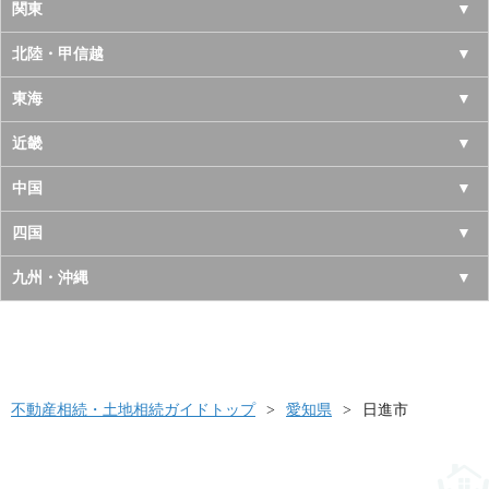
北海道
関東
青森県
東京都
北陸・甲信越
岩手県
神奈川県
山梨県
東海
宮城県
千葉県
長野県
愛知県
近畿
秋田県
埼玉県
新潟県
岐阜県
大阪府
中国
山形県
茨城県
富山県
三重県
京都府
鳥取県
四国
福島県
栃木県
石川県
静岡県
兵庫県
島根県
徳島県
九州・沖縄
群馬県
福井県
奈良県
岡山県
香川県
福岡県
滋賀県
広島県
愛媛県
佐賀県
和歌山県
山口県
高知県
不動産相続・土地相続ガイドトップ
長崎県
愛知県
日進市
熊本県