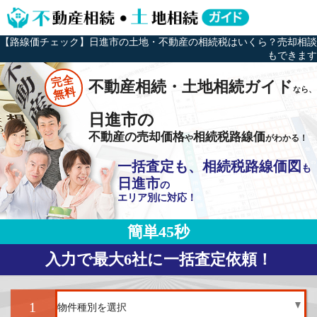
【路線価チェック】日進市の土地・不動産の相続税はいくら？売却相談
もできます
完全
不動産相続・土地相続ガイド
なら、
無料
日進市の
不動産の売却価格
相続税路線価
や
がわかる！
一括査定も、相続税路線価図
も
日進市
の
エリア別に対応！
簡単45秒
入力で最大6社に一括査定依頼！
1