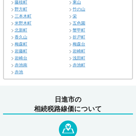
藤枝町
東山
野方町
竹の山
三本木町
栄
米野木町
五色園
北新町
蟹甲町
香久山
折戸町
梅森町
梅森台
岩藤町
岩崎町
岩崎台
浅田町
赤池南
赤池町
赤池
日進市の
相続税路線価について