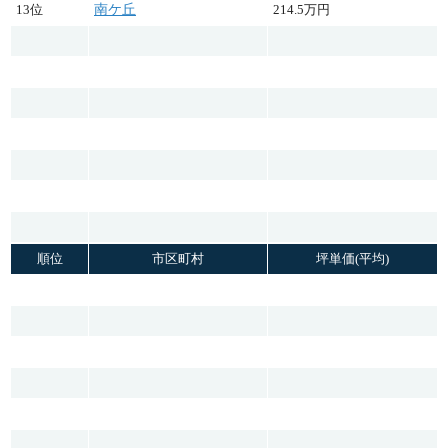
13位
南ケ丘
214.5万円
順位
市区町村
坪単価(平均)